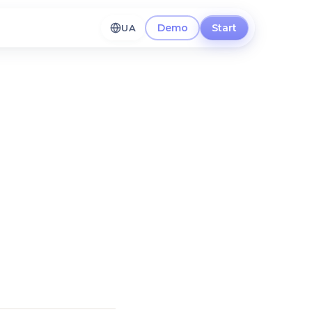
Demo
Start
UA