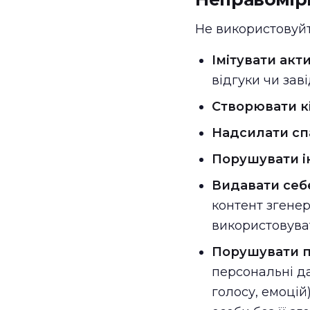
Не використовуйт
Імітувати ак
відгуки чи зав
Створювати кі
Надсилати с
Порушувати і
Видавати себе
контент згенер
використовува
Порушувати пр
персональні да
голосу, емоцій