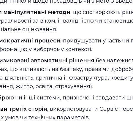
годи, і ніколи щодо посадовців чи з метою введе
и маніпулятивні методи
, що спотворюють рі
разливості за віком, інвалідністю чи становищ
ціальне оцінювання.
мократичні процеси
, придушувати участь чи
формацію у виборчому контексті.
изиковані автоматичні рішення
без належног
ах, що впливають на безпеку, права чи доброб
 діяльність, критична інфраструктура, кредит
ня, житло, освіта, страхування).
брою
чи інші системи, призначені завдавати ш
и третіх сторін
, використовувати Сервіс пер
х умов чи технічних параметрів.