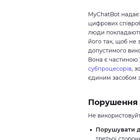
MyChatBot надає 
цифрових співроб
люди покладаютьс
його так, щоб не
допустимого вико
Вона є частиною
субпроцесорів
, 
єдиним засобом з
Порушення 
Не використовуйт
Порушувати д
третьої сторон