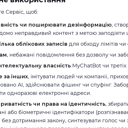
е Сервіс, щоб:
тивність чи поширювати дезінформацію
, ств
ідомо неправдивий контент з метою заподіяти 
лька облікових записів
для обходу лімітів чи
пам
, небажані повідомлення без дозволу чи заб
нтелектуальну власність
MyChatBot чи третіх 
 за інших
, імітувати людей чи компанії, прихо
овано AI, здійснювати фішинг чи спуфінг. Заб
ти одноразові електронні адреси.
иватність чи права на ідентичність
, збират
ні або біометричні ідентифікатори (розпізнава
) без дотримання закону, синтезувати голос чи 