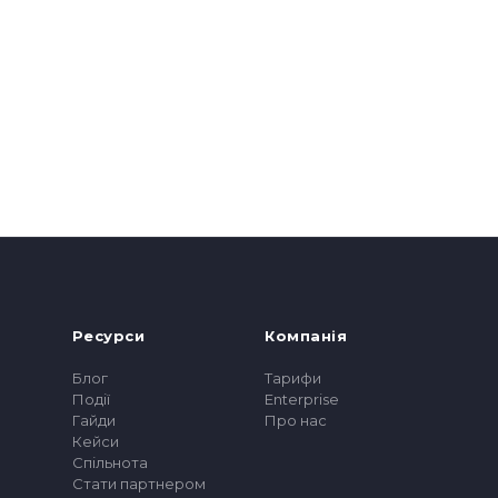
Ресурси
Компанія
Блог
Тарифи
Події
Enterprise
Гайди
Про нас
Кейси
Спільнота
Стати партнером