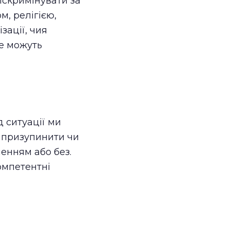
искримінувати за
м, релігією,
зації, чия
не можуть
 ситуації ми
 призупинити чи
енням або без.
омпетентні