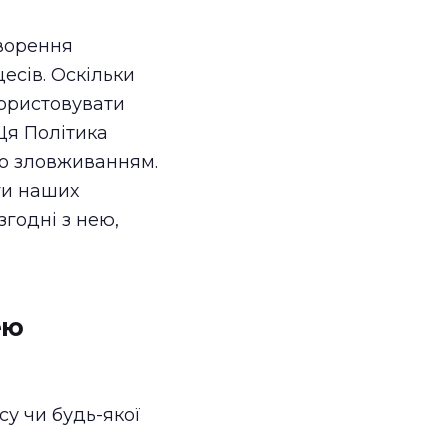
творення
есів. Оскільки
користовувати
Ця Політика
мо зловживанням.
ги наших
згодні з нею,
ею
су чи будь-якої