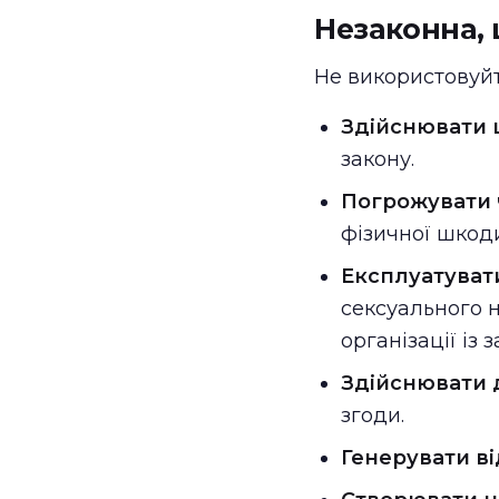
Незаконна, 
Не використовуйт
Здійснювати 
закону.
Погрожувати 
фізичної шкод
Експлуатуват
сексуального н
організації із з
Здійснювати 
згоди.
Генерувати в