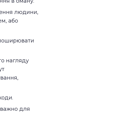
ння в оману.
шення людини,
ем, або
 поширювати
о нагляду
ут
ування,
коди.
еважно для