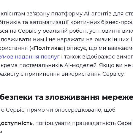
клієнтам зв'язану платформу AI-агентів для с
ітників та автоматизації критичних бізнес-проц
я на Сервіс у реальній роботі, усі повинні ви
 зловживати ним і не наражати на ризик інших. 
ристання («
Політика
») описує, що ми вважає
Умов надання послуг
і також відображає вимо
зокрема постачальників AI-моделей. Якщо ви не 
ахисту є припинення використання Сервісу.
безпеки та зловживання мереж
е Сервіс, прямо чи опосередковано, щоб:
оступність
, погіршувати працездатність Серві
и.