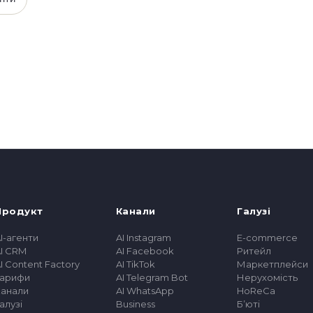
Продукт
Канали
Галузі
I-агенти
AI Instagram
E-commerce
I CRM
AI Facebook
Ритейл
I Content Factory
AI TikTok
Маркетплейси
Тарифи
AI Telegram Bot
Нерухомість
Канали
AI WhatsApp
HoReCa
алузі
Business
Бʼюті