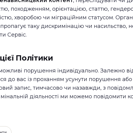
енависницький контент
, переслідувати чи д
стю, походженням, орієнтацією, статтю, гендеро
ністю, хворобою чи міграційним статусом. Органі
 пропагує таку дискримінацію чи насильство, 
и Сервіс.
ієї Політики
ожливі порушення індивідуально. Залежно від
ся до вас із проханням усунути порушення або
вий запис, тимчасово чи назавжди, з повідомл
имінальній діяльності ми можемо повідомити к
нти