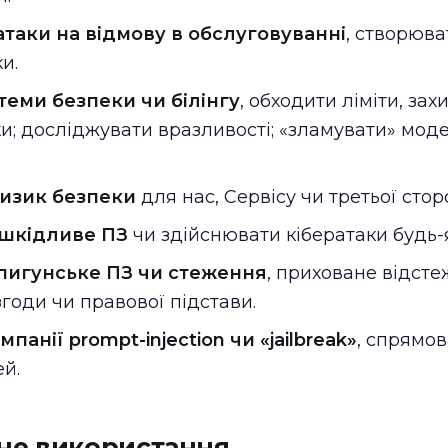
таки на відмову в обслуговуванні
, створюв
и.
еми безпеки чи білінгу
, обходити ліміти, зах
и; досліджувати вразливості; «зламувати» моде
изик безпеки
для нас, Сервісу чи третьої стор
шкідливе ПЗ
чи здійснювати кібератаки будь-
пигунське ПЗ чи стеження
, приховане відст
годи чи правової підстави.
анії prompt-injection чи «jailbreak»
, спрямов
й.
не використання