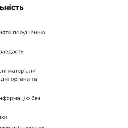
ьність
ияти порушенню
 завдасть
ені матеріали
дні органи та
інформацію без
ки.