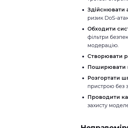
Здійснювати а
ризик DoS-атак
Обходити сист
фільтри безпек
модерацію.
Створювати р
Поширювати 
Розгортати ш
пристрою без з
Проводити камп
захисту моделе
Неправомір