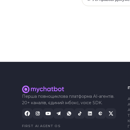
Перша повноциклова платформа AI-агентів.
A
20+ каналів, єдиний інбокс, voice SDK.
A
A
FIRST AI AGENT OS
Г