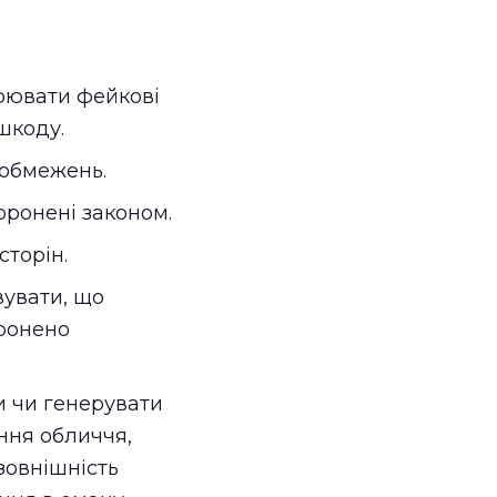
орювати фейкові
шкоду.
 обмежень.
оронені законом.
сторін.
вувати, що
оронено
и чи генерувати
ння обличчя,
зовнішність