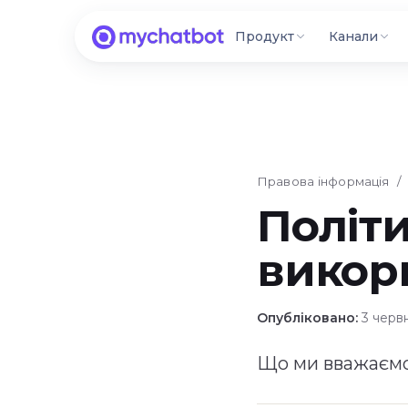
Продукт
Канали
Правова інформація
/ 
Політ
викор
Опубліковано:
3 червн
Що ми вважаємо