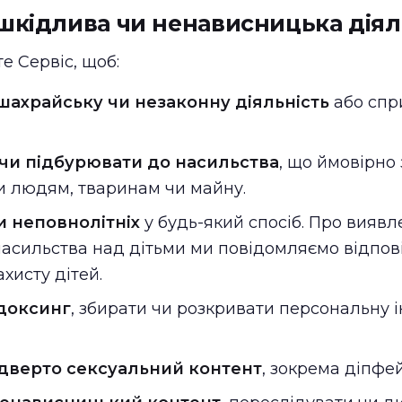
шкідлива чи ненависницька діял
е Сервіс, щоб:
шахрайську чи незаконну діяльність
або спр
чи підбурювати до насильства
, що ймовірно
и людям, тваринам чи майну.
и неповнолітніх
у будь-який спосіб. Про виявл
асильства над дітьми ми повідомляємо відпові
ахисту дітей.
доксинг
, збирати чи розкривати персональну 
ідверто сексуальний контент
, зокрема діпфей