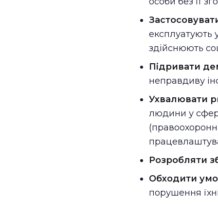
особи без її з
Застосовуват
експлуатують у
здійснюють со
Підривати де
неправдиву ін
Ухвалювати р
людини у сфер
(правоохоронна
працевлаштуван
Розробляти з
Обходити умов
порушення їхні