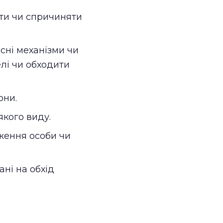
ати чи спричиняти
исні механізми чи
лі чи обходити
они.
якого виду.
еження особи чи
ані на обхід