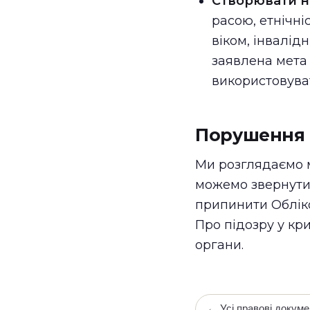
Створювати н
расою, етнічні
віком, інвалід
заявлена мета
використовуват
Порушення ц
Ми розглядаємо м
можемо звернути
припинити Обліко
Про підозру у кр
органи.
← Усі правові докуме