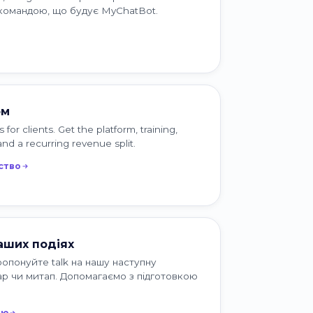
 командою, що будує MyChatBot.
ом
or clients. Get the platform, training,
nd a recurring revenue split.
ство
аших подіях
опонуйте talk на нашу наступну
ар чи митап. Допомагаємо з підготовкою
ію