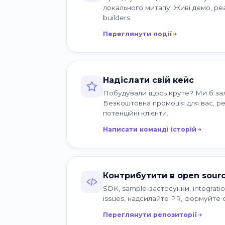
локального митапу. Живі демо, реа
builders.
Переглянути події
Надіслати свій кейс
Побудували щось круте? Ми б за
Безкоштовна промоція для вас, ре
потенційні клієнти.
Написати команді історій
Контрибутити в open sour
SDK, sample-застосунки, integrati
issues, надсилайте PR, формуйте 
Переглянути репозиторії