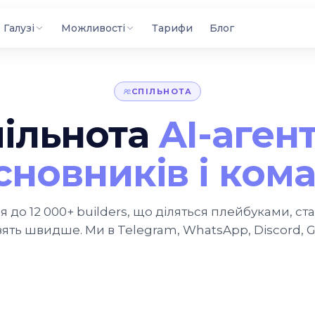
Галузі
Можливості
Тарифи
Блог
СПІЛЬНОТА
пільнота
AI-агент
сновників і ком
до 12 000+ builders, що діляться плейбуками, ст
зять швидше. Ми в Telegram, WhatsApp, Discord, G