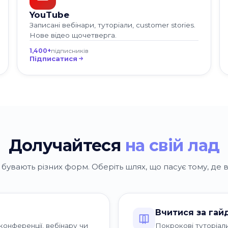
YouTube
Записані вебінари, туторіали, customer stories.
Нове відео щочетверга.
1,400+
підписників
Підписатися
Долучайтеся
на свій лад
s бувають різних форм. Оберіть шлях, що пасує тому, де в
Вчитися за гай
конференції, вебінару чи
Покрокові туторіали,