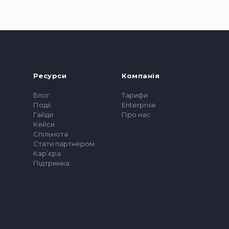
Ресурси
Компанія
Блог
Тарифи
Події
Enterprise
Гайди
Про нас
Кейси
Спільнота
Стати партнером
Карʼєра
Підтримка