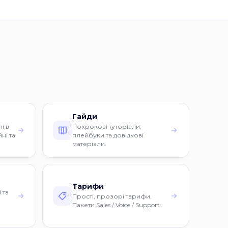
Гайди
і в
Покрокові туторіали,
ні та
плейбуки та довідкові
матеріали.
Тарифи
 та
Прості, прозорі тарифи.
Пакети Sales / Voice / Support.