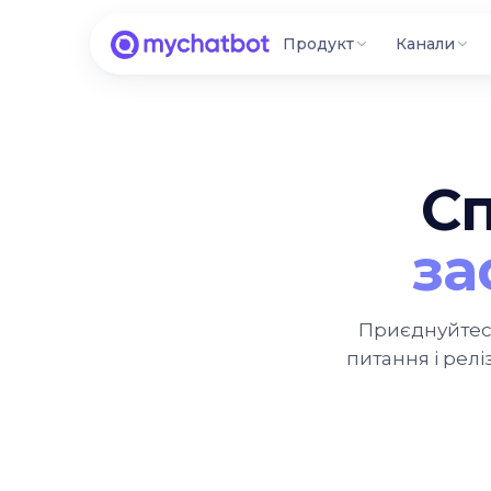
Продукт
Канали
С
за
Приєднуйтеся 
питання і релі