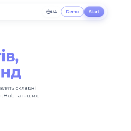
Demo
Start
UA
ів,
анд
авлять складні
itHub та інших.