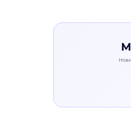
М
Нови