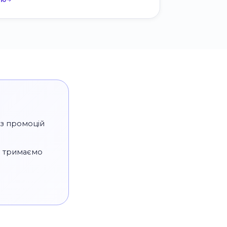
ез промоцій
і тримаємо