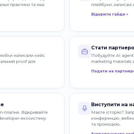
льні практики та інші
плейбуки, написані
Відкрити гайди
Стати партнер
любки написали кейс.
Побудуйте AI agents f
альний proof для
marketing materials a
Подати на партнер
ce
Виступити на н
on-плагіни. Відкривайте
Маєте історію? Запр
developer-екосистему.
конференцію, вебін
та промоцією.
Запропонувати сес