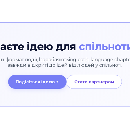
аєте ідею для
спільнот
й формат події, lзаробляютьing path, language chapte
завжди відкриті до ідей від людей у спільноті.
Поділіться ідеєю
Стати партнером