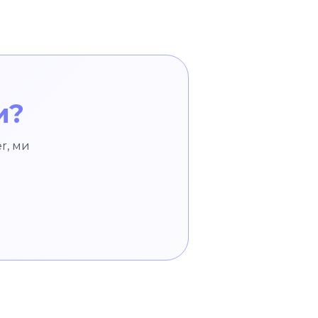
и?
r, ми