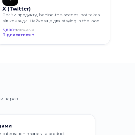
X (Twitter)
Релізи продукту, behind-the-scenes, hot takes
від команди. Найкраще для staying in the loop.
3,800+
follower-ів
Підписатися
и зараз.
дами
 integration recipes та product-