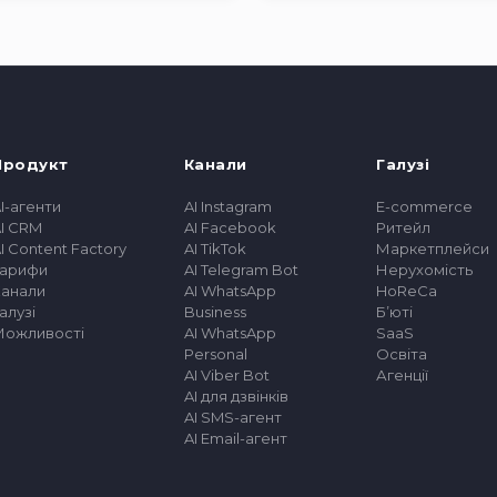
Продукт
Канали
Галузі
I-агенти
AI Instagram
E-commerce
I CRM
AI Facebook
Ритейл
I Content Factory
AI TikTok
Маркетплейси
Тарифи
AI Telegram Bot
Нерухомість
Канали
AI WhatsApp
HoReCa
алузі
Business
Бʼюті
Можливості
AI WhatsApp
SaaS
Personal
Освіта
AI Viber Bot
Агенції
AI для дзвінків
AI SMS-агент
AI Email-агент