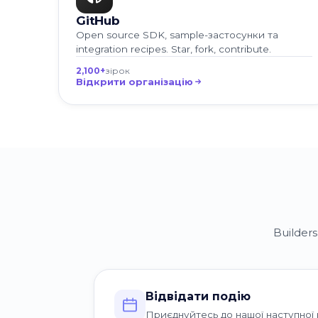
GitHub
Open source SDK, sample-застосунки та
integration recipes. Star, fork, contribute.
2,100+
зірок
Відкрити організацію
Builder
Відвідати подію
Приєднуйтесь до нашої наступної 