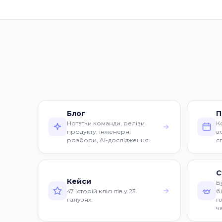
Блог
П
Нотатки команди, релізи
К
продукту, інженерні
в
розбори, AI-дослідження.
с
С
Кейси
Б
47 історій клієнтів у 23
б
галузях.
п
ч