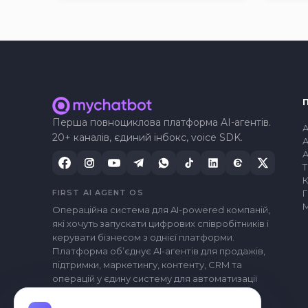
Перша повноциклова платформа AI-агентів.
A
20+ каналів, єдиний інбокс, voice SDK.
A
A
FIRST AI AGENT OS
Г
Операційна система для AI-powered компаній,
які хочуть запускати цифрових співробітників і
керувати бізнесом з однієї платформи.
Платформа обʼєднує AI-агентів для продажів,
підтримки, маркетингу, контенту, CRM та
операцій у єдину систему для автоматизації
ключових процесів компанії.