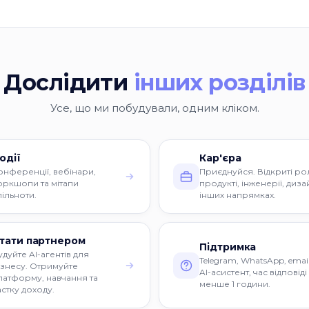
Дослідити
інших розділів
Усе, що ми побудували, одним кліком.
одії
Кар'єра
онференції, вебінари,
Приєднуйся. Відкриті рол
оркшопи та мітапи
продукті, інженерії, дизай
пільноти.
інших напрямках.
тати партнером
Підтримка
удуйте AI-агентів для
Telegram, WhatsApp, email
ізнесу. Отримуйте
AI-асистент, час відповіді
латформу, навчання та
менше 1 години.
астку доходу.