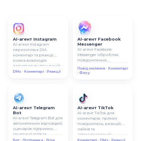
AI-агент Instagram
AI-агент Facebook
Messenger
AI-агент Instagram
AI-агент Facebook
перехоплює DM,
Messenger обробляє
коментарі та реакції,
повідомлення,
кожна взаємодія
коментарі та сценарії, усі
логується як лід у вашій
Повідомлення · Коментарі
розмови
CRM.
DMs · Коментарі · Реакції
· Флоу
прикріплюються до
контактної картки CRM.
AI-агент Telegram
AI-агент TikTok
Bot
AI-агент TikTok для
AI-агент Telegram Bot для
коментарів, прямих
автоматичних відповідей,
повідомлень, реакцій,
сценаріїв підтримки,
лайків та
генерації лідів та
автоматизованої
розумної Telegram-
комунікації в TikTok.
Бот · Підтримка · Ліди
Коментарі · DMs · Реакції