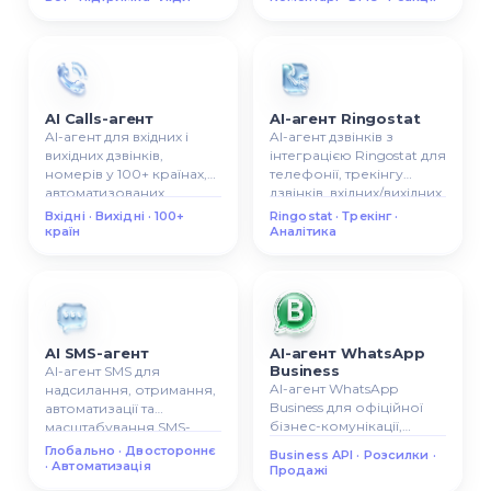
комунікації.
AI Calls-агент
AI-агент Ringostat
AI-агент для вхідних і
AI-агент дзвінків з
вихідних дзвінків,
інтеграцією Ringostat для
номерів у 100+ країнах,
телефонії, трекінгу
автоматизованих
дзвінків, вхідних/вихідних
сценаріїв викликів.
викликів, аналітики
Вхідні · Вихідні · 100+
Ringostat · Трекінг ·
дзвінків.
країн
Аналітика
AI SMS-агент
AI-агент WhatsApp
Business
AI-агент SMS для
AI-агент WhatsApp
надсилання, отримання,
Business для офіційної
автоматизації та
бізнес-комунікації,
масштабування SMS-
автоматичних відповідей,
комунікації з клієнтами.
Глобально · Двостороннє
Business API · Розсилки ·
розсилок та сценаріїв
· Автоматизація
Продажі
продажів.