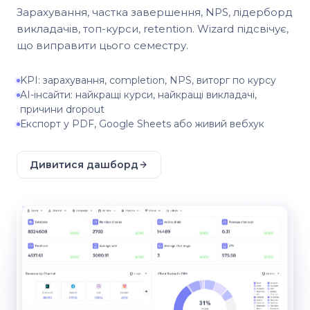
Зарахування, частка завершення, NPS, лідерборд
викладачів, топ-курси, retention. Wizard підсвічує,
що виправити цього семестру.
KPI: зарахування, completion, NPS, виторг по курсу
AI-інсайти: найкращі курси, найкращі викладачі,
причини dropout
Експорт у PDF, Google Sheets або живий вебхук
Дивитися дашборд