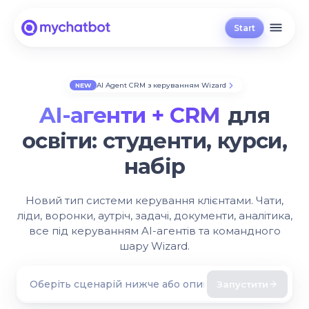
Start
AI Agent CRM з керуванням Wizard
NEW
AI-агенти + CRM
для
освіти:
студенти, курси,
набір
Новий тип системи керування клієнтами. Чати,
ліди, воронки, аутріч, задачі, документи, аналітика,
все під керуванням AI-агентів та командного
шару Wizard.
Запустити