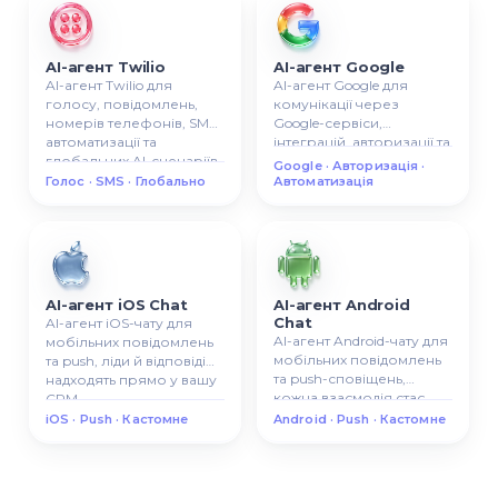
AI-агент Twilio
AI-агент Google
AI-агент Twilio для
AI-агент Google для
голосу, повідомлень,
комунікації через
номерів телефонів, SMS-
Google-сервіси,
автоматизації та
інтеграцій, авторизації та
глобальних AI-сценаріїв
AI-автоматизації бізнесу.
Google · Авторизація ·
комунікації.
Голос · SMS · Глобально
Автоматизація
AI-агент iOS Chat
AI-агент Android
Chat
AI-агент iOS-чату для
AI-агент Android-чату для
мобільних повідомлень
мобільних повідомлень
та push, ліди й відповіді
та push-сповіщень,
надходять прямо у вашу
кожна взаємодія стає
CRM.
відстежуваним лідом у
iOS · Push · Кастомне
Android · Push · Кастомне
CRM.