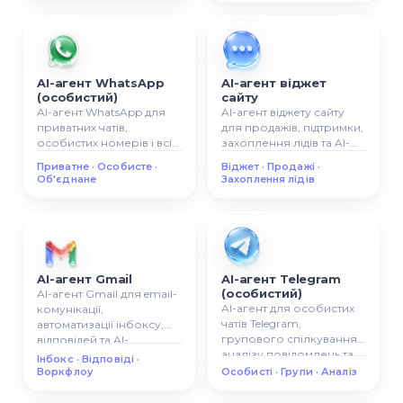
AI-агент WhatsApp
AI-агент віджет
(особистий)
сайту
AI-агент WhatsApp для
AI-агент віджету сайту
приватних чатів,
для продажів, підтримки,
особистих номерів і всіх
захоплення лідів та AI-
розмов в одній AI-
комунікації прямо на
Приватне · Особисте ·
Віджет · Продажі ·
системі.
вашому сайті.
Об'єднане
Захоплення лідів
AI-агент Gmail
AI-агент Telegram
(особистий)
AI-агент Gmail для email-
AI-агент для особистих
комунікації,
чатів Telegram,
автоматизації інбоксу,
групового спілкування,
відповідей та AI-
аналізу повідомлень та
сценаріїв роботи з
Інбокс · Відповіді ·
керування AI-чатами.
поштою.
Воркфлоу
Особисті · Групи · Аналіз