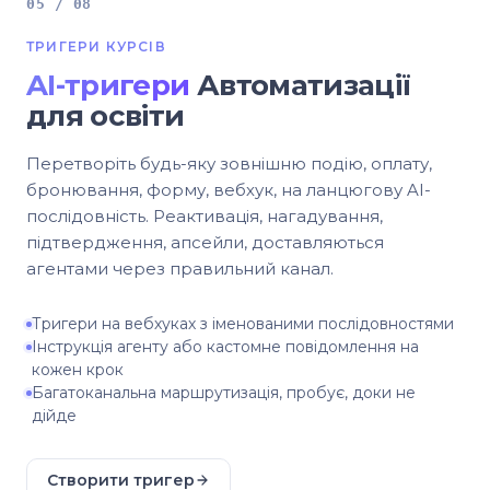
05 / 08
ТРИГЕРИ КУРСІВ
AI-тригери
Автоматизації
для освіти
Перетворіть будь-яку зовнішню подію, оплату,
бронювання, форму, вебхук, на ланцюгову AI-
послідовність. Реактивація, нагадування,
підтвердження, апсейли, доставляються
агентами через правильний канал.
Тригери на вебхуках з іменованими послідовностями
Інструкція агенту або кастомне повідомлення на
кожен крок
Багатоканальна маршрутизація, пробує, доки не
дійде
Створити тригер