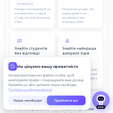
Конверсія
Ранжує менеджерів за
Позначає угоди, які
конверсією з ліда в
надто довго не
угоду по всій воронці
рухаються між
CRM.
етапами CRM.
Знайти студентів
Знайти найкраще
без відповіді
джерело лідів
Інбокс
Маркетинг
Фоллоу-ап
Атрибуція
Ми цінуємо вашу приватність
Погоджуюсь, що мої дані можуть
Підсвічує кожен
Визначає канал, який
оброблятися для звʼязку зі мною.
контакт, який чекає на
приносить найбільше
Ми використовуємо файли cookie, щоб
відповідь, жодна
кваліфікованих лідів у
аналізувати трафік і покращувати ваш досвід.
розмова не охолоне.
CRM.
Прийміть усі або залиште лише необхідні.
Політика конфіденційності
Лише необхідні
Прийняти всі
EVA
Знайти проблемні
Знайти причини