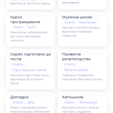
викладачів
відстежує прогрес курсу
Курси
Музична школа
програмування
Освіта
Мистецтво
Освіта
Tech
Бронює пробні уроки і
відстежує практику
Кваліфікує абітурієнтів і
студентів
бронює admissions-
інтервʼю
Сервіс підготовки до
Приватне
тестів
репетиторство
Освіта
Освіта
Підготовка до іспитів
Репетиторство
Бронює підготовчі сесії і
Підбирає студентам
відстежує зростання
тьюторів і бронює уроки
балів
Дитсадок
Автошкола
Освіта
Діти
Освіта
Автошкола
Керує зарахуваннями і
Бронює уроки і трекає
комунікацією з батьками
прогрес студента