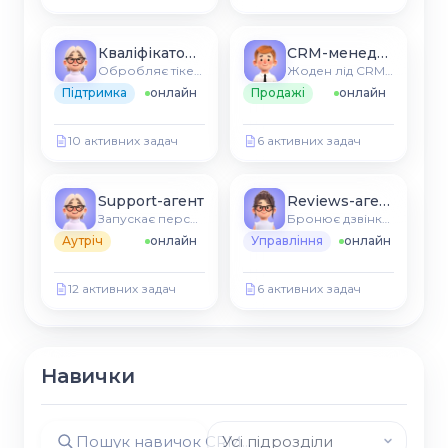
Кваліфікатор лідів
CRM-менеджер
Обробляє тікети CRM та FAQ
Жоден лід CRM не охолоне
Підтримка
онлайн
Продажі
онлайн
10 активних задач
6 активних задач
Support-агент
Reviews-агент
Запускає персоналізовані послідовності
Бронює дзвінки, синхронізується з CRM
Аутріч
онлайн
Управління
онлайн
12 активних задач
6 активних задач
Навички