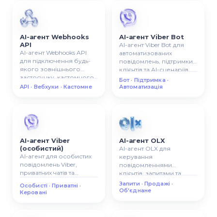
AI-агент Webhooks
AI-агент Viber Bot
API
AI-агент Viber Bot для
AI-агент Webhooks API
автоматизованих
для підключення будь-
повідомлень, підтримки
якого зовнішнього
клієнтів та AI-сценаріїв
застосунку, кастомного
спілкування.
Бот · Підтримка ·
API, автоматизації або AI-
API · Вебхуки · Кастомне
Автоматизація
флоу.
AI-агент Viber
AI-агент OLX
(особистий)
AI-агент OLX для
AI-агент для особистих
керування
повідомлень Viber,
повідомленнями
приватних чатів та
клієнтів, запитами та
керованої AI-комунікації.
продажами з OLX в одній
Запити · Продажі ·
Особисті · Приватні ·
системі.
Об'єднане
Керовані