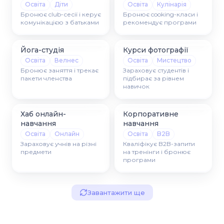
Освіта
Діти
Освіта
Кулінарія
Бронює club-сесії і керує
Бронює cooking-класи і
комунікацією з батьками
рекомендує програми
Йога-студія
Курси фотографії
Освіта
Велнес
Освіта
Мистецтво
Бронює заняття і трекає
Зараховує студентів і
пакети членства
підбирає за рівнем
навичок
Хаб онлайн-
Корпоративне
навчання
навчання
Освіта
Онлайн
Освіта
B2B
Зараховує учнів на різні
Кваліфікує B2B-запити
предмети
на тренінги і бронює
програми
Завантажити ще