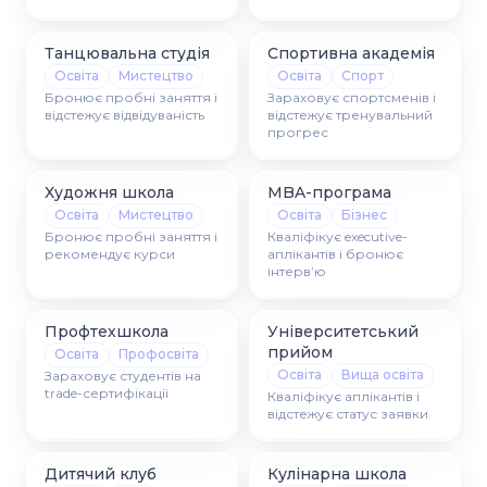
Танцювальна студія
Спортивна академія
Освіта
Мистецтво
Освіта
Спорт
Бронює пробні заняття і
Зараховує спортсменів і
відстежує відвідуваність
відстежує тренувальний
прогрес
Художня школа
MBA-програма
Освіта
Мистецтво
Освіта
Бізнес
Бронює пробні заняття і
Кваліфікує executive-
рекомендує курси
аплікантів і бронює
інтервʼю
Профтехшкола
Університетський
прийом
Освіта
Профосвіта
Освіта
Вища освіта
Зараховує студентів на
trade-сертифікації
Кваліфікує аплікантів і
відстежує статус заявки
Дитячий клуб
Кулінарна школа