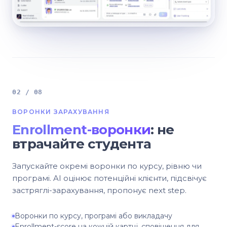
02 / 08
ВОРОНКИ ЗАРАХУВАННЯ
Enrollment-воронки
: не
втрачайте студента
Запускайте окремі воронки по курсу, рівню чи
програмі. AI оцінює потенційні клієнти, підсвічує
застряглі-зарахування, пропонує next step.
Воронки по курсу, програмі або викладачу
Enrollment-score на кожній картці, сповіщення для