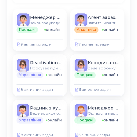
Менеджер школи
Агент зарахування
Закриває угоди у вашій CRM
Звіти та інсайти CRM
Продажі
онлайн
Аналітика
онлайн
9 активних задач
7 активних задач
Reactivation-агент
Координатор курсів
Просуває ліди по етапах
Веде воронку
Управління
онлайн
Продажі
онлайн
8 активних задач
11 активних задач
Радник з курсів
Менеджер воронки
Веде воркфлоу CRM
Оцінює та маршрутизує нові ліди
Управління
онлайн
Продажі
онлайн
8 активних задач
5 активних задач