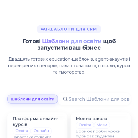
AI-ШАБЛОНИ ДЛЯ CRM
Готові
Шаблони для освіти
щоб
запустити ваш бізнес
Двадцять готових education-шаблонів, agent-акаунтів і
перевірених сценаріїв, налаштованих під школи, курси
та тьюторство.
Шаблони для освіти
Платформа онлайн-
Мовна школа
курсів
Освіта
Мови
Освіта
Онлайн
Бронює пробні уроки і
підбирає студентам
Зараховує студентів і