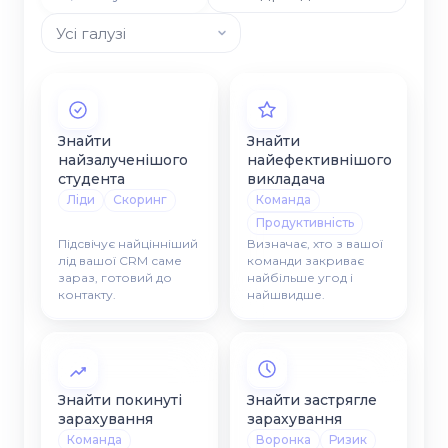
Знайти
Знайти
найзалученішого
найефективнішого
студента
викладача
Ліди
Скоринг
Команда
Продуктивність
Підсвічує найцінніший
Визначає, хто з вашої
лід вашої CRM саме
команди закриває
зараз, готовий до
найбільше угод і
контакту.
найшвидше.
Знайти покинуті
Знайти застрягле
зарахування
зарахування
Команда
Воронка
Ризик