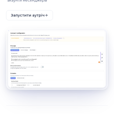
акаунти месенджерів
Запустити аутріч