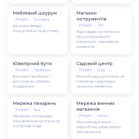
Меблевий шоурум
Магазин
інструментів
Рітейл
Головна
Рітейл
DIY
Бронює design-
консультації та доставку
Відповідає на питання
про інструменти і
матеріали, перевіряє
наявність
Ювелірний бутік
Садовий центр
Рітейл
Преміум
Рітейл
Сад
Бронює прийоми і
Рекомендує рослини за
допомагає обрати
кліматом і відстежує
подарунки
сезонну наявність
Мережа пекарень
Мережа винних
магазинів
Рітейл
Їжа
Рітейл
Напої
Приймає попередні
замовлення на торти та
Рекомендує вина і
особливі події
обробляє subscription-
замовлення