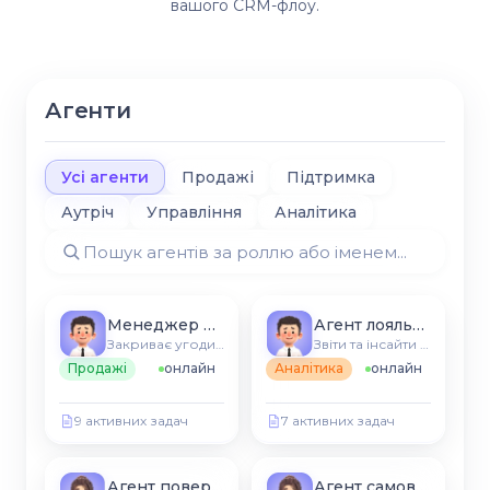
вашого CRM-флоу.
Агенти
Усі агенти
Продажі
Підтримка
Аутріч
Управління
Аналітика
Менеджер рітейлу
Агент лояльності
Закриває угоди у вашій CRM
Звіти та інсайти CRM
Продажі
онлайн
Аналітика
онлайн
9 активних задач
7 активних задач
Агент повернення клієнтів
Агент самовивозу