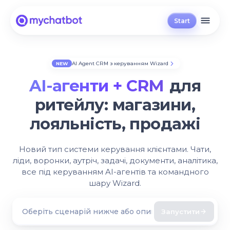
Start
AI Agent CRM з керуванням Wizard
NEW
AI-агенти + CRM
для
ритейлу:
магазини,
лояльність, продажі
Новий тип системи керування клієнтами. Чати,
ліди, воронки, аутріч, задачі, документи, аналітика,
все під керуванням AI-агентів та командного
шару Wizard.
Запустити