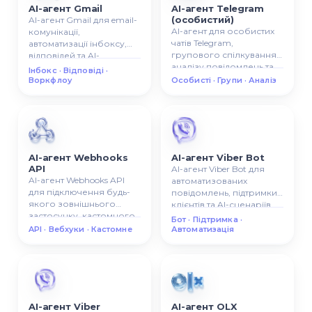
AI-агент Gmail
AI-агент Telegram
(особистий)
AI-агент Gmail для email-
AI-агент для особистих
комунікації,
чатів Telegram,
автоматизації інбоксу,
групового спілкування,
відповідей та AI-
аналізу повідомлень та
сценаріїв роботи з
Інбокс · Відповіді ·
керування AI-чатами.
поштою.
Воркфлоу
Особисті · Групи · Аналіз
AI-агент Webhooks
AI-агент Viber Bot
API
AI-агент Viber Bot для
AI-агент Webhooks API
автоматизованих
для підключення будь-
повідомлень, підтримки
якого зовнішнього
клієнтів та AI-сценаріїв
застосунку, кастомного
спілкування.
Бот · Підтримка ·
API, автоматизації або AI-
API · Вебхуки · Кастомне
Автоматизація
флоу.
AI-агент Viber
AI-агент OLX