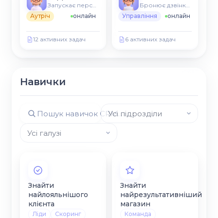
Запускає персоналізовані послідовності
Бронює дзвінки, синхронізується з CRM
Аутріч
онлайн
Управління
онлайн
12 активних задач
6 активних задач
Навички
Знайти
Знайти
найлояльнішого
найрезультативніший
клієнта
магазин
Ліди
Скоринг
Команда