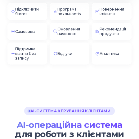
Підключити
Програма
Повернення
Stores
лояльностіs
клієнтів
Оновлення
Рекомендації
Самовивіз
наявності
продуктів
Підтримка
візитів без
Відгуки
Аналітика
запису
AI-СИСТЕМА КЕРУВАННЯ КЛІЄНТАМИ
AI-операційна система
для роботи з клієнтами