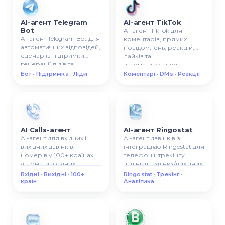
AI-агент Telegram
AI-агент TikTok
Bot
AI-агент TikTok для
AI-агент Telegram Bot для
коментарів, прямих
автоматичних відповідей,
повідомлень, реакцій,
сценаріїв підтримки,
лайків та
генерації лідів та
автоматизованої
розумної Telegram-
комунікації в TikTok.
Бот · Підтримка · Ліди
Коментарі · DMs · Реакції
комунікації.
AI Calls-агент
AI-агент Ringostat
AI-агент для вхідних і
AI-агент дзвінків з
вихідних дзвінків,
інтеграцією Ringostat для
номерів у 100+ країнах,
телефонії, трекінгу
автоматизованих
дзвінків, вхідних/вихідних
сценаріїв викликів.
викликів, аналітики
Вхідні · Вихідні · 100+
Ringostat · Трекінг ·
дзвінків.
країн
Аналітика