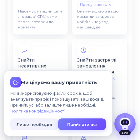
Продуктивність
Підсвічує найцінніший
Визначає, хто з вашої
лід вашої CRM саме
команди закриває
зараз, готовий до
найбільше угод і
контакту.
найшвидше.
Знайти
Знайти застряглі
неактивних
замовлення
учасників
самовивезення
лояльності
Воронка
Ризик
Ми цінуємо вашу приватність
Погоджуюсь, що мої дані можуть
Команда
оброблятися для звʼязку зі мною.
Конверсія
Ми використовуємо файли cookie, щоб
Ранжує менеджерів за
Позначає угоди, які
аналізувати трафік і покращувати ваш досвід.
конверсією з ліда в
надто довго не
Прийміть усі або залиште лише необхідні.
угоду по всій воронці
рухаються між
Політика конфіденційності
CRM.
етапами CRM.
Лише необхідні
Прийняти всі
EVA