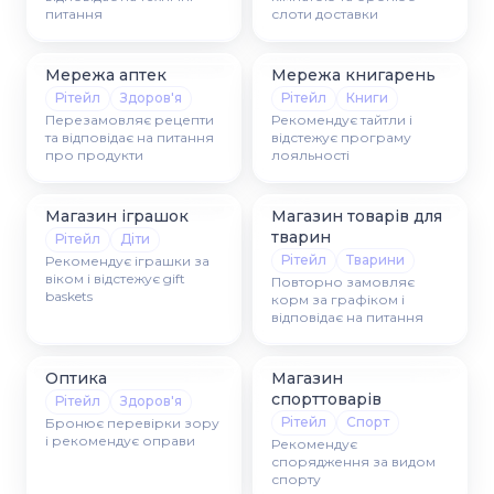
питання
слоти доставки
Мережа аптек
Мережа книгарень
Рітейл
Здоров'я
Рітейл
Книги
Перезамовляє рецепти
Рекомендує тайтли і
та відповідає на питання
відстежує програму
про продукти
лояльності
Магазин іграшок
Магазин товарів для
тварин
Рітейл
Діти
Рітейл
Тварини
Рекомендує іграшки за
віком і відстежує gift
Повторно замовляє
baskets
корм за графіком і
відповідає на питання
Оптика
Магазин
спорттоварів
Рітейл
Здоров'я
Рітейл
Спорт
Бронює перевірки зору
і рекомендує оправи
Рекомендує
спорядження за видом
спорту