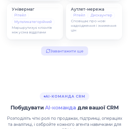
Універмаг
Аутлет-мережа
Рітейл
Рітейл
Дискаунтер
Сповіщає про нові
Мультикатегорійний
надходження і зниження
Маршрутизує клієнтів
цін
між усіма відділами
Завантажити ще
AI-КОМАНДА CRM
Побудувати
AI-команда
для вашої CRM
Розподіліть чіткі ролі по продажах, підтримці, операціях
та аналітиці, і озбройте кожного агента навичками для