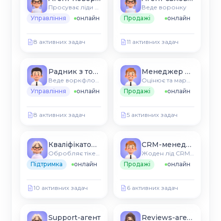
Просуває ліди по етапах
Веде воронку
Управління
онлайн
Продажі
онлайн
8 активних задач
11 активних задач
Радник з товарів
Менеджер воронки
Веде воркфлоу CRM
Оцінює та маршрутизує нові ліди
Управління
онлайн
Продажі
онлайн
8 активних задач
5 активних задач
Кваліфікатор лідів
CRM-менеджер
Обробляє тікети CRM та FAQ
Жоден лід CRM не охолоне
Підтримка
онлайн
Продажі
онлайн
10 активних задач
6 активних задач
Support-агент
Reviews-агент