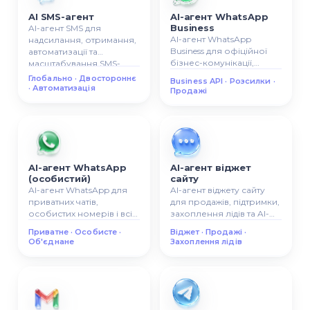
AI SMS-агент
AI-агент WhatsApp
Business
AI-агент SMS для
AI-агент WhatsApp
надсилання, отримання,
Business для офіційної
автоматизації та
бізнес-комунікації,
масштабування SMS-
автоматичних відповідей,
комунікації з клієнтами.
Глобально · Двостороннє
Business API · Розсилки ·
розсилок та сценаріїв
· Автоматизація
Продажі
продажів.
AI-агент WhatsApp
AI-агент віджет
(особистий)
сайту
AI-агент WhatsApp для
AI-агент віджету сайту
приватних чатів,
для продажів, підтримки,
особистих номерів і всіх
захоплення лідів та AI-
розмов в одній AI-
комунікації прямо на
Приватне · Особисте ·
Віджет · Продажі ·
системі.
вашому сайті.
Об'єднане
Захоплення лідів