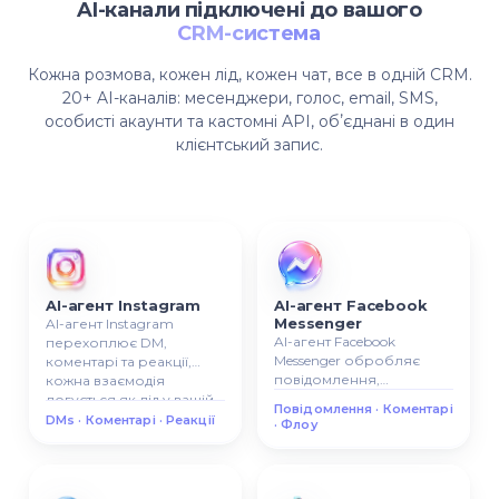
AI-канали підключені до вашого
CRM-система
Кожна розмова, кожен лід, кожен чат, все в одній CRM.
20+ AI-каналів: месенджери, голос, email, SMS,
особисті акаунти та кастомні API, обʼєднані в один
клієнтський запис.
AI-агент Instagram
AI-агент Facebook
Messenger
AI-агент Instagram
AI-агент Facebook
перехоплює DM,
Messenger обробляє
коментарі та реакції,
повідомлення,
кожна взаємодія
коментарі та сценарії, усі
логується як лід у вашій
Повідомлення · Коментарі
розмови
CRM.
DMs · Коментарі · Реакції
· Флоу
прикріплюються до
контактної картки CRM.