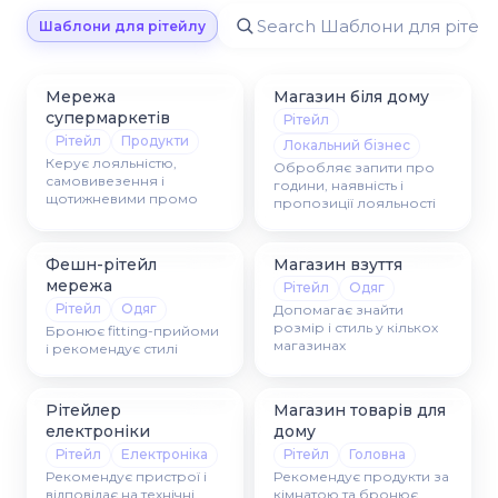
Шаблони для рітейлу
Мережа
Магазин біля дому
супермаркетів
Рітейл
Рітейл
Продукти
Локальний бізнес
Керує лояльністю,
Обробляє запити про
самовивезення і
години, наявність і
щотижневими промо
пропозиції лояльності
Фешн-рітейл
Магазин взуття
мережа
Рітейл
Одяг
Рітейл
Одяг
Допомагає знайти
розмір і стиль у кількох
Бронює fitting-прийоми
магазинах
і рекомендує стилі
Рітейлер
Магазин товарів для
електроніки
дому
Рітейл
Електроніка
Рітейл
Головна
Рекомендує пристрої і
Рекомендує продукти за
відповідає на технічні
кімнатою та бронює