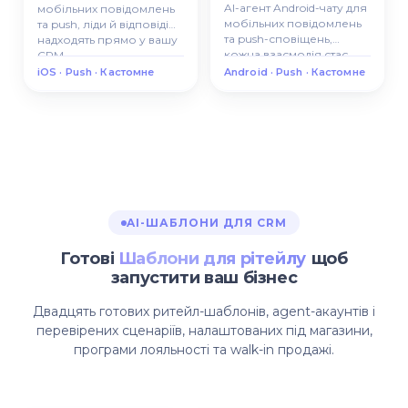
AI-агент Android-чату для
мобільних повідомлень
мобільних повідомлень
та push, ліди й відповіді
та push-сповіщень,
надходять прямо у вашу
кожна взаємодія стає
CRM.
відстежуваним лідом у
iOS · Push · Кастомне
Android · Push · Кастомне
CRM.
AI-ШАБЛОНИ ДЛЯ CRM
Готові
Шаблони для рітейлу
щоб
запустити ваш бізнес
Двадцять готових ритейл-шаблонів, agent-акаунтів і
перевірених сценаріїв, налаштованих під магазини,
програми лояльності та walk-in продажі.