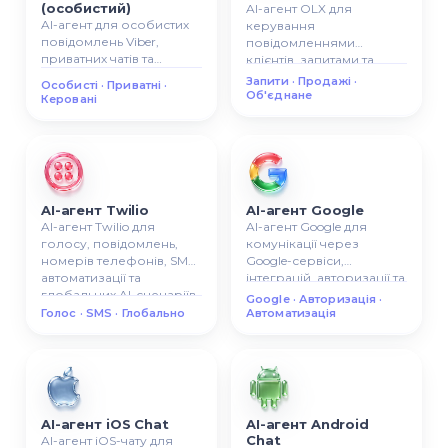
(особистий)
AI-агент OLX для
AI-агент для особистих
керування
повідомлень Viber,
повідомленнями
приватних чатів та
клієнтів, запитами та
керованої AI-комунікації.
продажами з OLX в одній
Запити · Продажі ·
Особисті · Приватні ·
системі.
Об'єднане
Керовані
AI-агент Twilio
AI-агент Google
AI-агент Twilio для
AI-агент Google для
голосу, повідомлень,
комунікації через
номерів телефонів, SMS-
Google-сервіси,
автоматизації та
інтеграцій, авторизації та
глобальних AI-сценаріїв
AI-автоматизації бізнесу.
Google · Авторизація ·
комунікації.
Голос · SMS · Глобально
Автоматизація
AI-агент iOS Chat
AI-агент Android
Chat
AI-агент iOS-чату для