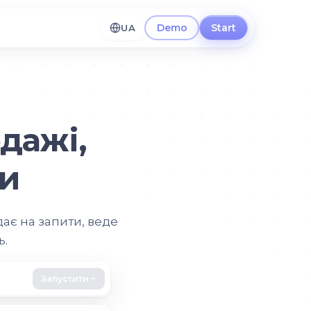
Demo
Start
UA
дажі,
ки
дає на запити, веде
ь.
Запустити