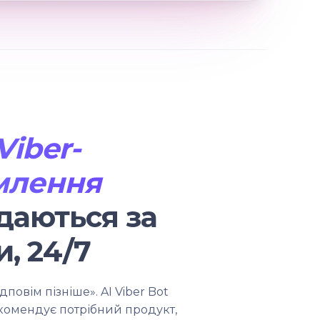
iber-
млення
даються за
, 24/7
повім пізніше». AI Viber Bot
екомендує потрібний продукт,