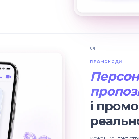
04
ПРОМОКОДИ
Персон
пропоз
і пром
реальн
Кожен контакт от