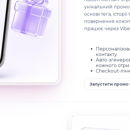
унікальний промо
основі тега, історії
повернення клієнт
працює через Vibe
Персоналізова
контакту
Авто-згенеро
кожного отри
Checkout-лінк
Запустити промо