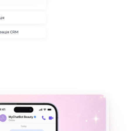
ція
зація CRM