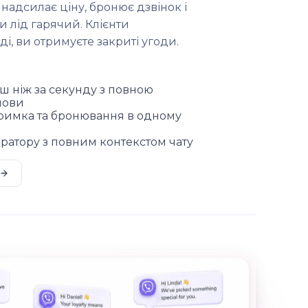
 надсилає ціну, бронює дзвінок і
 лід гарячий. Клієнти
і, ви отримуєте закриті угоди.
ш ніж за секунду з повною
мови
тримка та бронювання в одному
ратору з повним контекстом чату