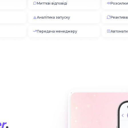
Миттєві відповіді
Розсилки
Аналітика запуску
Реактива
Передача менеджеру
Автомати
r
.