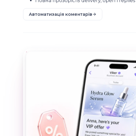
Повна прозорість delivery, open і replies
Автоматизація коментарів