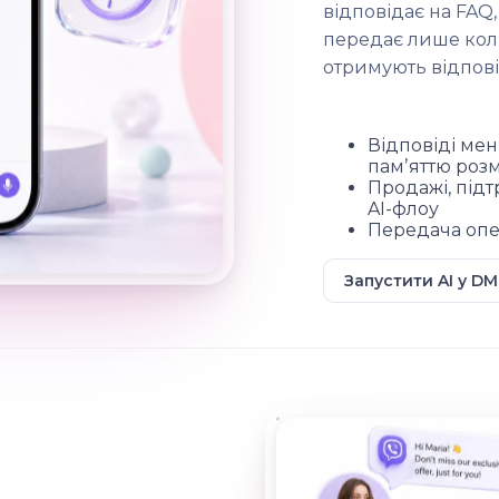
відповідає на FAQ,
передає лише коли
отримують відповід
Відповіді мен
памʼяттю роз
Продажі, під
AI-флоу
Передача опе
Запустити AI у DM