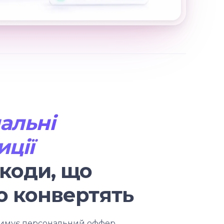
альні
иції
окоди, що
о конвертять
римує персональний оффер,