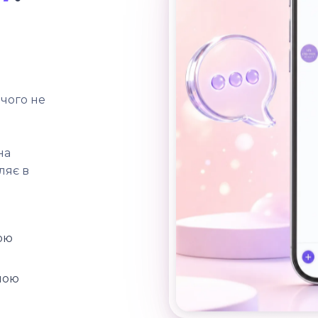
ічого не
на
ляє в
ою
ною