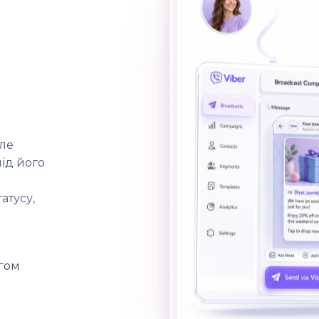
але
ід його
атусу,
егом