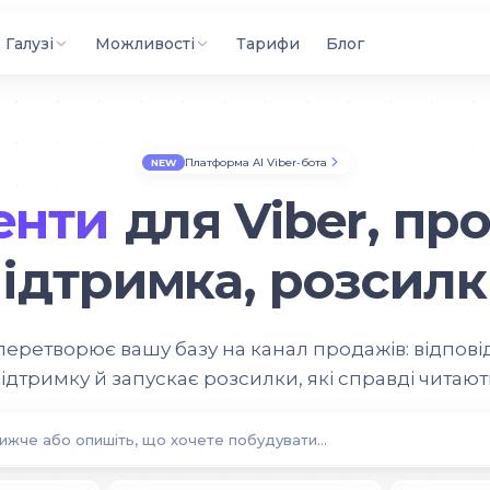
Галузі
Можливості
Тарифи
Блог
Платформа AI Viber-бота
NEW
енти
для Viber,
про
ідтримка, розсил
 перетворює вашу базу на канал продажів: відпові
ідтримку й запускає розсилки, які справді читают