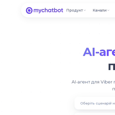
Продукт
Канали
AI-аг
п
AI-агент для Viber
п