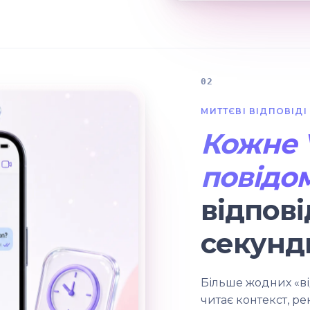
02
МИТТЄВІ ВІДПОВІДІ
Кожне V
повідо
відпові
секунди
Більше жодних «від
читає контекст, р