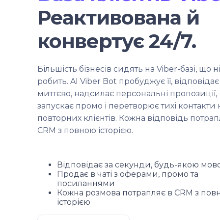
Реактивована й
конвертує 24/7.
Більшість бізнесів сидять на Viber-базі, що н
робить. AI Viber Bot пробуджує її, відповідає
миттєво, надсилає персональні пропозиції,
запускає промо і перетворює тихі контакти 
повторних клієнтів. Кожна відповідь потрап
CRM з повною історією.
Відповідає за секунди, будь-якою мов
Продає в чаті з оферами, промо та
посиланнями
Кожна розмова потрапляє в CRM з пов
історією