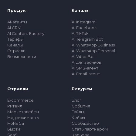
Продукт
Каналы
AI-агенты
AI Instagram
AI CRM
AI Facebook
AI Content Factory
AI TikTok
Тарифы
AI Telegram Bot
Каналы
AI WhatsApp Business
Отрасли
AI WhatsApp Personal
Возможности
AI Viber Bot
AI для звонков
AI SMS-агент
AI Email-агент
Отрасли
Ресурсы
E-commerce
Блог
Ритейл
События
Маркетплейсы
Гайды
Недвижимость
Кейсы
HoReCa
Сообщество
Бьюти
Стать партнером
SaaS
Карьера