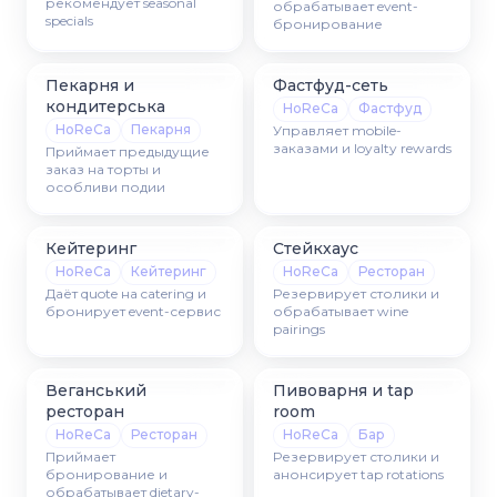
рекомендует seasonal
обрабатывает event-
specials
бронирование
Пекарня и
Фастфуд-сеть
кондитерська
HoReCa
Фастфуд
HoReCa
Пекарня
Управляет mobile-
заказами и loyalty rewards
Приймает предыдущие
заказ на торты и
особливи подии
Кейтеринг
Стейкхаус
HoReCa
Кейтеринг
HoReCa
Ресторан
Даёт quote на catering и
Резервирует столики и
бронирует event-сервис
обрабатывает wine
pairings
Веганський
Пивоварня и tap
ресторан
room
HoReCa
Ресторан
HoReCa
Бар
Приймает
Резервирует столики и
бронирование и
анонсирует tap rotations
обрабатывает dietary-