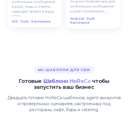
AI-агент Android-чата для
мобильных сообщений
мобильных сообщений
и push, лиды и ответы
и push-сповищень,
надходят прямо в вашу
каждая взаемодия стает
CRM.
Android · Push ·
отстежуваним лидом в
iOS · Push · Кастомное
Кастомное
CRM.
AI-ШАБЛОНИ ДЛЯ CRM
Готовые
Шаблони HoReCa
чтобы
запустить ваш бизнес
Двадцать готових HoReCa-шаблонов, agent-аккаунтов
и проверенных сценариев, настроенных под
рестораны, кафе, бары и catering.