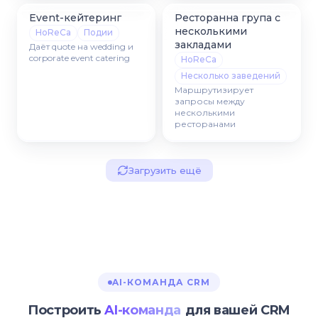
Event-кейтеринг
Ресторанна група с
несколькими
HoReCa
Подии
закладами
Даёт quote на wedding и
corporate event catering
HoReCa
Несколько заведений
Маршрутизирует
запросы между
несколькими
ресторанами
Загрузить ещё
AI-КОМАНДА CRM
Построить
AI-команда
для вашей CRM