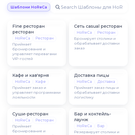
Шаблони HoReCa
Fine ресторан
Сеть casual ресторан
ресторан
HoReCa
Ресторан
HoReCa
Ресторан
Бронирует столики и
обрабатывает доставки
Приймает
заказ
бронирование и
управляет перевагами
VIP-гостей
Кафе и кав'ярня
Доставка пицы
HoReCa
Кафе
HoReCa
Доставка
Приймает заказ и
Приймает заказ пицы и
управляет программами
обрабатывает доставки
лояльности
логистику
Суши-ресторан
Бар и коктейль-
лаунж
HoReCa
Ресторан
HoReCa
Бар
Приймает
бронирование и
Резервирует столики и