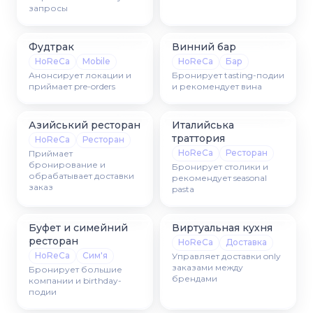
запросы
Фудтрак
Винний бар
HoReCa
Mobile
HoReCa
Бар
Анонсирует локации и
Бронирует tasting-подии
приймает pre-orders
и рекомендует вина
Азийський ресторан
Италийська
траттория
HoReCa
Ресторан
HoReCa
Ресторан
Приймает
бронирование и
Бронирует столики и
обрабатывает доставки
рекомендует seasonal
заказ
pasta
Буфет и симейний
Виртуальная кухня
ресторан
HoReCa
Доставка
HoReCa
Сим'я
Управляет доставки only
заказами между
Бронирует большие
брендами
компании и birthday-
подии