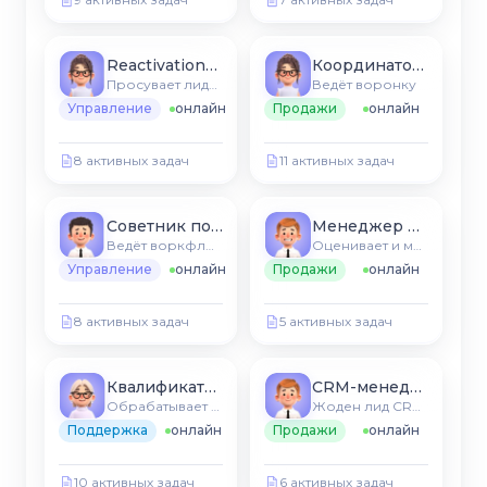
Reactivation-агент
Координатор заказов
Просувает лиды по этапах
Ведёт воронку
Управление
онлайн
Продажи
онлайн
8 активных задач
11 активных задач
Советник по меню
Менеджер воронки
Ведёт воркфлоу CRM
Оценивает и маршрутизирует новые лиды
Управление
онлайн
Продажи
онлайн
8 активных задач
5 активных задач
Квалификатор лидов
CRM-менеджер
Обрабатывает тикети CRM и FAQ
Жоден лид CRM не охолоне
Поддержка
онлайн
Продажи
онлайн
10 активных задач
6 активных задач