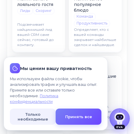
лояльного гостя
популярное
блюдо
Лиды
Скоринг
Команда
Продуктивнисть
Подсвечивает
найцинниший лид
Определяет, кто с
вашей CRM саме
вашей команды
сейчас, готовый до
закрывает найбильше
контакту.
сделок и найшвидше.
Мы ценим вашу приватность
Найти неявки по
Найти застрявшие
Мы используем файлы cookie, чтобы
Согласен, что мои данные могут
бронированиям
заказ
обрабатываться для связи со мной.
анализировать трафик и улучшать ваш опыт.
Команда
Воронка
Риск
Примите все или оставьте только
Конверсия
необходимые.
Политика
Ранжирует
конфиденциальности
менеджеров за
Позначает сделки,
конверсиею с лида в
которые надто довго
Только
Принять все
сделку по всей
не рухаются между
необходимые
воронке CRM.
етапами CRM.
EVA