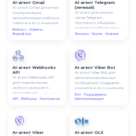
AI-агент Gmail
AI-агент Telegram
(личный)
AI-агент Gmail для email-
AI-агент для личных
коммуникации,
чатов Telegram,
автоматизации инбокса,
групового общение,
ответов и AI-сценариев
анализу сообщений и
работы с почтой.
Инбокс · Ответы ·
управление AI-чатами.
Воркфлоу
Личные · Групи · Анализ
AI-агент Webhooks
AI-агент Viber Bot
API
AI-агент Viber Bot для
AI-агент Webhooks API
автоматизированных
для подключения
сообщений, поддержки
любого внешнего
клиентов и AI-сценариев
приложения,
общение.
Бот · Поддержка ·
кастомного API,
API · Вебхуки · Кастомное
Автоматизация
автоматизации или AI-
флоу.
AI-агент Viber
AI-агент OLX