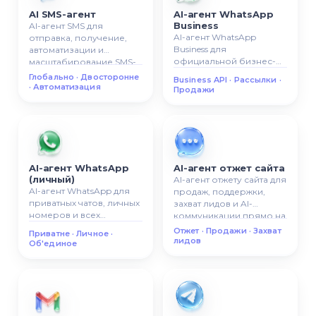
AI SMS-агент
AI-агент WhatsApp
Business
AI-агент SMS для
AI-агент WhatsApp
отправка, получение,
Business для
автоматизации и
официальной бизнес-
масштабирование SMS-
коммуникации,
коммуникации с
Глобально · Двосторонне
Business API · Рассылки ·
автоматических ответов,
клиентами.
· Автоматизация
Продажи
рассылок и сценариев
продаж.
AI-агент WhatsApp
AI-агент отжет сайта
(личный)
AI-агент отжету сайта для
AI-агент WhatsApp для
продаж, поддержки,
приватных чатов, личных
захват лидов и AI-
номеров и всех
коммуникации прямо на
разговоров в одной AI-
вашему сайте.
Отжет · Продажи · Захват
Приватне · Личное ·
системе.
лидов
Об'единое