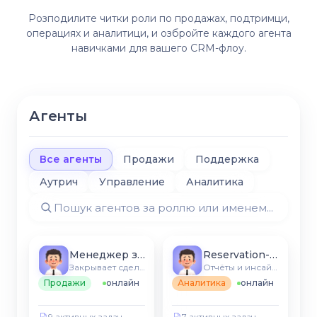
Розподилите читки роли по продажах, подтримци,
операциях и аналитици, и озбройте каждого агента
навичками для вашего CRM-флоу.
Агенты
Все агенты
Продажи
Поддержка
Аутрич
Управление
Аналитика
Менеджер заведения
Reservation-агент
Закрывает сделки в вашей CRM
Отчёты и инсайты CRM
Продажи
онлайн
Аналитика
онлайн
9 активных задач
7 активных задач