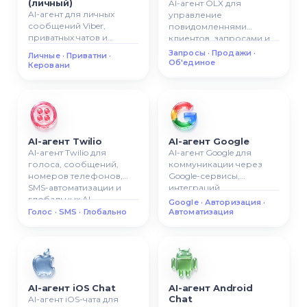
(личный)
AI-агент OLX для
AI-агент для личных
управление
сообщений Viber,
повидомленнями
приватных чатов и
клиентов, запросами и
управляемой AI-
продажами с OLX в
Запросы · Продажи ·
Личные · Приватни ·
коммуникации.
одной системе.
Об'единое
Керовани
AI-агент Twilio
AI-агент Google
AI-агент Twilio для
AI-агент Google для
голоса, сообщений,
коммуникации через
номеров телефонов,
Google-сервисы,
SMS-автоматизации и
интеграций,
глобальных AI-
авторизации и AI-
Google · Авторизация ·
сценариев
автоматизации бизнеса.
Голос · SMS · Глобально
Автоматизация
коммуникации.
AI-агент iOS Chat
AI-агент Android
Chat
AI-агент iOS-чата для