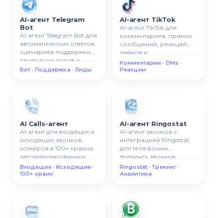
AI-агент Telegram
AI-агент TikTok
Bot
AI-агент TikTok для
AI-агент Telegram Bot для
комментариев, прямих
автоматических ответов,
сообщений, реакцей,
сценариев поддержки,
лайков и
генерации лидов и
автоматизированной
Комментарии · DMs ·
умной Telegram-
коммуникации в TikTok.
Бот · Поддержка · Лиды
Реакции
коммуникации.
AI Calls-агент
AI-агент Ringostat
AI-агент для входящих и
AI-агент звонков с
исходящих звонков,
интеграцией Ringostat
номеров в 100+ краинах,
для телефонии,
автоматизированных
трекингу звонков,
сценариев викликов.
входящих/исходящих
Входящие · Исходящие ·
Ringostat · Трекинг ·
викликов, аналитики
100+ краин
Аналитика
звонков.