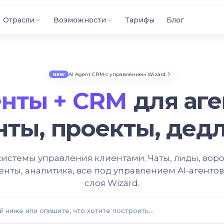
Отрасли
Возможности
Тарифы
Блог
AI Agent CRM с управлением Wizard
NEW
енты + CRM
для аге
нты, проекты, дед
истемы управления клиентами. Чаты, лиды, воро
енты, аналитика, все под управлением AI-агенто
слоя Wizard.