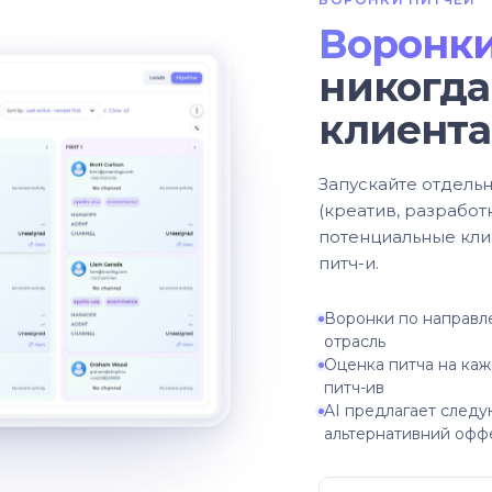
Воронки
никогда
клиента
Запускайте отдель
(креатив, разработк
потенциальные кли
питч-и.
Воронки по направл
отрасль
Оценка питча на каж
питч-ив
AI предлагает следу
альтернативний офф