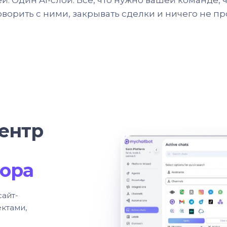
й. Один AI-слой. Все, что нужно вашей команде, 
оворить с ними, закрывать сделки и ничего не пр
ентр
вора
сайт-
ектами,