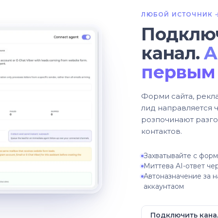
ЛЮБОЙ ИСТОЧНИК →
Подклю
канал.
A
первым
Форми сайта, рекл
лид направляется ч
розпочинают разгов
контактов.
Захватывайте с форм,
Миттева AI-ответ чер
Автоназначение за н
аккаунтаом
Подключить кана