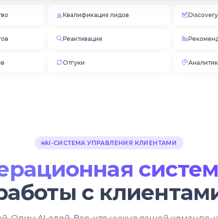
тво
Квалификация лидов
Discover
тов
Реактивация
Рекоменд
ов
Отгуки
Аналитик
AI-СИСТЕМА УПРАВЛЕНИЯ КЛИЕНТАМИ
перационная систе
работы с клиентам