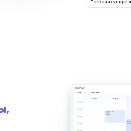
Построить ворон
ы,