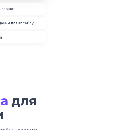
y-звонки
ации для апсейлу
а
ма
для
и