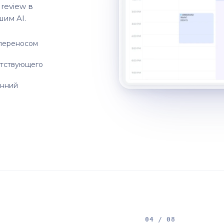
review в
шим AI.
 переносом
етствующего
енний
04 / 08