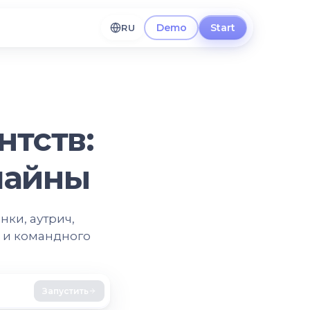
Demo
Start
RU
нтств:
лайны
нки, аутрич,
в и командного
Запустить