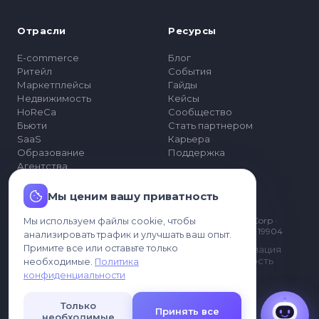
Отрасли
Ресурсы
E-commerce
Блог
Ритейл
События
Маркетплейсы
Гайды
Недвижимость
Кейсы
HoReCa
Сообщество
Бьюти
Стать партнером
SaaS
Карьера
Образование
Поддержка
Агентства
Мы ценим вашу приватность
Компания
© 2026 MyChatBot Corp ·
Мы используем файлы cookie, чтобы
Согласен, что мои данные могут
Тарифы
Delaware · Dover, DE 19904
обрабатываться для связи со мной.
анализировать трафик и улучшать ваш опыт.
Enterprise
Примите все или оставьте только
Правовая информация
О нас
Конфиденциальность
необходимые.
Политика
Условия
конфиденциальности
Допустимое
использование
Только
Принять все
необходимые