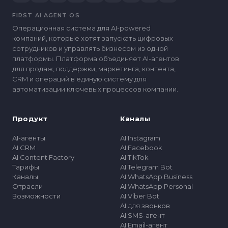
FIRST AI AGENT OS
Операционная система для AI-powered
компаний, которые хотят запускать цифровых
сотрудников и управлять бизнесом из одной
платформы. Платформа объединяет AI-агентов
для продаж, поддержки, маркетинга, контента,
CRM и операций в единую систему для
автоматизации ключевых процессов компании.
Продукт
Каналы
AI-агенты
AI Instagram
AI CRM
AI Facebook
AI Content Factory
AI TikTok
Тарифы
AI Telegram Bot
Каналы
AI WhatsApp Business
Отрасли
AI WhatsApp Personal
Возможности
AI Viber Bot
AI для звонков
AI SMS-агент
AI Email-агент