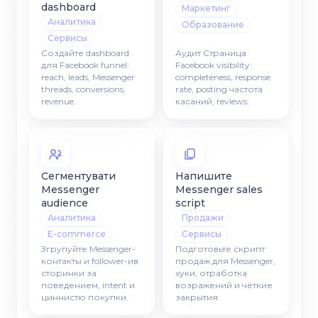
dashboard
Маркетинг
Аналитика
Образование
Сервисы
Создайте dashboard
Аудит Страница
для Facebook funnel:
Facebook visibility:
reach, leads, Messenger
completeness, response
threads, conversions,
rate, posting частота
revenue.
касаний, reviews.
Сегментувати
Напишите
Messenger
Messenger sales
audience
script
Аналитика
Продажи
E-commerce
Сервисы
Згрупуйте Messenger-
Подготовьте скрипт
контакты и follower-ив
продаж для Messenger,
сторинки за
хуки, отработка
поведением, intent и
возражений и чёткие
циннистю покупки.
закрытия.