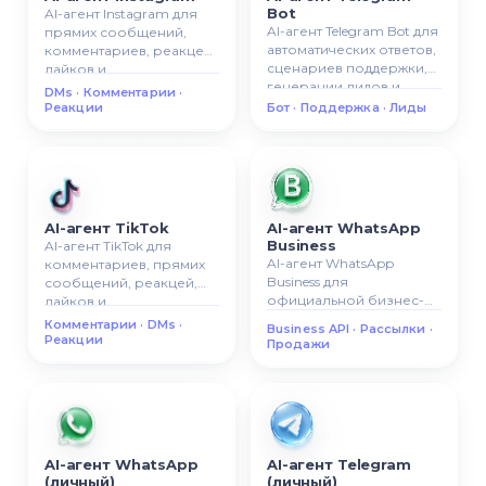
Bot
AI-агент Instagram для
AI-агент Telegram Bot для
прямих сообщений,
автоматических ответов,
комментариев, реакцей,
сценариев поддержки,
лайков и
генерации лидов и
автоматизированной
DMs · Комментарии ·
умной Telegram-
взаемодии с
Реакции
Бот · Поддержка · Лиды
коммуникации.
аудиториею.
AI-агент TikTok
AI-агент WhatsApp
Business
AI-агент TikTok для
AI-агент WhatsApp
комментариев, прямих
Business для
сообщений, реакцей,
официальной бизнес-
лайков и
коммуникации,
автоматизированной
Комментарии · DMs ·
Business API · Рассылки ·
автоматических ответов,
коммуникации в TikTok.
Реакции
Продажи
рассылок и сценариев
продаж.
AI-агент WhatsApp
AI-агент Telegram
(личный)
(личный)