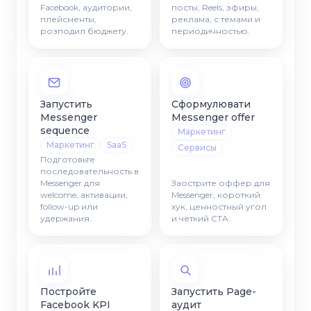
Facebook, аудитории,
посты, Reels, эфиры,
плейсменты,
реклама, с темами и
розподил бюджету.
периодичностью.
Запустить
Сформулювати
Messenger
Messenger offer
sequence
Маркетинг
Маркетинг
SaaS
Сервисы
Подготовьте
последовательность в
Messenger для
Заострите оффер для
welcome, активации,
Messenger, короткий
follow-up или
хук, ценностный угол
удержания.
и чёткий CTA.
Постройте
Запустить Page-
Facebook KPI
аудит