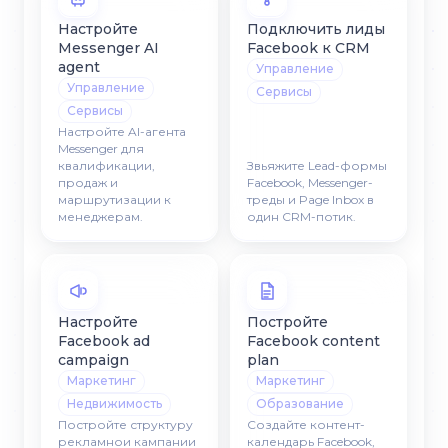
Настройте
Подключить лиды
Messenger AI
Facebook к CRM
agent
Управление
Управление
Сервисы
Сервисы
Настройте AI-агента
Messenger для
квалификации,
Звьяжите Lead-формы
продаж и
Facebook, Messenger-
маршрутизации к
треды и Page Inbox в
менеджерам.
один CRM-потик.
Настройте
Постройте
Facebook ad
Facebook content
campaign
plan
Маркетинг
Маркетинг
Недвижимость
Образование
Постройте структуру
Создайте контент-
рекламнои кампании
календарь Facebook,