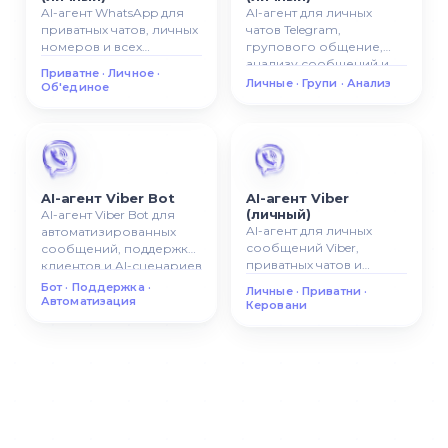
AI-агент WhatsApp для
AI-агент для личных
приватных чатов, личных
чатов Telegram,
номеров и всех
групового общение,
разговоров в одной AI-
анализу сообщений и
Приватне · Личное ·
системе.
управление AI-чатами.
Личные · Групи · Анализ
Об'единое
AI-агент Viber Bot
AI-агент Viber
(личный)
AI-агент Viber Bot для
AI-агент для личных
автоматизированных
сообщений Viber,
сообщений, поддержки
приватных чатов и
клиентов и AI-сценариев
управляемой AI-
общение.
Бот · Поддержка ·
Личные · Приватни ·
коммуникации.
Автоматизация
Керовани