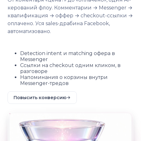
керований флоу. Комментарии → Messenger →
квалификация → оффер → checkout-ссылки →
оплачено. Уся sales-драбина Facebook,
автоматизовано.
Detection intent и matching офера в
Messenger
Ссылки на checkout одним кликом, в
разговоре
Напоминания о корзины внутри
Messenger-тредов
Повысить конверсию