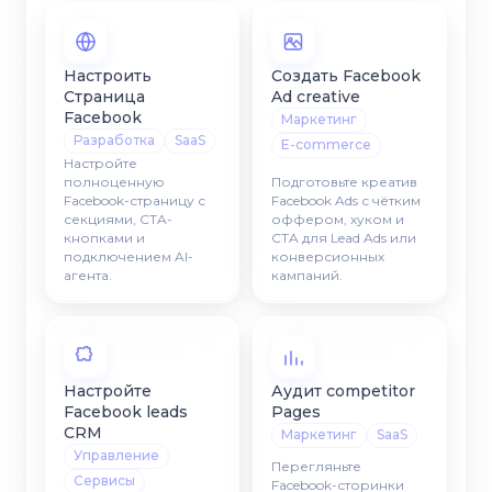
Настроить
Создать Facebook
Страница
Ad creative
Facebook
Маркетинг
Разработка
SaaS
E-commerce
Настройте
полноценную
Подготовьте креатив
Facebook-страницу с
Facebook Ads с чётким
секциями, CTA-
оффером, хуком и
кнопками и
CTA для Lead Ads или
подключением AI-
конверсионных
агента.
кампаний.
Настройте
Аудит competitor
Facebook leads
Pages
CRM
Маркетинг
SaaS
Управление
Перегляньте
Сервисы
Facebook-сторинки