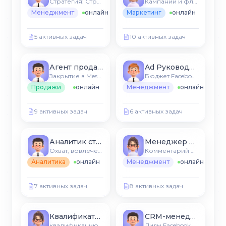
Стратегия: Страница Facebook
Кампании и флоу Messenger
Менеджмент
онлайн
Маркетинг
онлайн
5 активных задач
10 активных задач
Агент продаж Messenger
Ad Руководитель бюджета
Закрытие в Messenger
Бюджет Facebook Ads
Продажи
онлайн
Менеджмент
онлайн
9 активных задач
6 активных задач
Аналитик страницы
Менеджер воронки
Охват, вовлечённость, лиды
Комментарий → флоу Messenger
Аналитика
онлайн
Менеджмент
онлайн
7 активных задач
8 активных задач
Квалификатор лидов
CRM-менеджер
квалификацию Lead Forms
Лиды Facebook → CRM