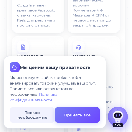
автоматическую
Создайте пакет
воронку
креативов Facebook,
Комментарий →
статика, карусель,
Messenger → CRM от
Reels, для рекламы и
первого касания до
постов страницы.
закрытой продажи.
Подготовить
Настроить
Messenger offer
Messenger
Мы ценим вашу приватность
support
Продажи
Управление
Мы используем файлы cookie, чтобы
Согласен, что мои данные могут
Сервисы
обрабатываться для связи со мной.
анализировать трафик и улучшать ваш опыт.
Создайте готовый для
Спроектируйте флоу
Примите все или оставьте только
Messenger оффер, хук,
поддержки в
необходимые.
Политика
социальное
Messenger, FAQ,
конфиденциальности
доказательство, цены
правила эскалации и
и оплата в один клик.
передача человеку.
Только
Принять все
необходимые
EVA