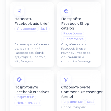
Написать
Постройте
Facebook ads brief
Facebook Shop
catalog
Управление
SaaS
Разработка
E-commerce
Перетворите бизнес-
Создайте каталог
целые на читкий
Facebook Shop с
Facebook ads-бриф,
группами товаров,
аудитория, креатив,
описаниями и
KPI, бюджет.
оплатой в Messenger.
Подготовьте
Спроектируйте
Facebook creatives
Comment→Messenger
funnel
Маркетинг
Управление
SaaS
Недвижимость
Спроектируйте