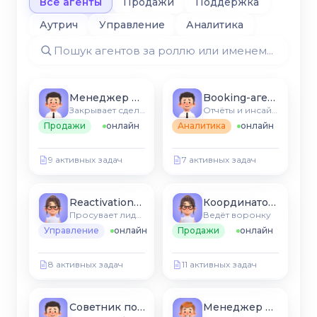
Все агенты
Продажи
Поддержка
Аутрич
Управление
Аналитика
Менеджер бизнеса
Booking-агент
Закрывает сделки в вашей CRM
Отчёты и инсайты CRM
Продажи
онлайн
Аналитика
онлайн
9 активных задач
7 активных задач
Reactivation-агент
Координатор услуг
Просувает лиды по этапах
Ведёт воронку
Управление
онлайн
Продажи
онлайн
8 активных задач
11 активных задач
Советник по услугам
Менеджер воронки