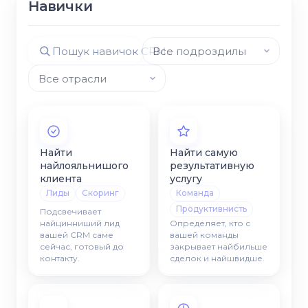
Навички
Найти
Найти самую
найлояльнишого
результативную
клиента
услугу
Лиды
Скоринг
Команда
Продуктивнисть
Подсвечивает
найцинниший лид
Определяет, кто с
вашей CRM саме
вашей команды
сейчас, готовый до
закрывает найбильше
контакту.
сделок и найшвидше.