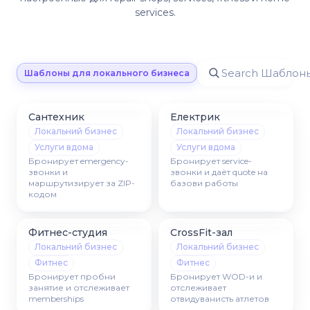
services.
Шаблоны для локального бизнеса
Сантехник
Електрик
Локальний бизнес
Локальний бизнес
Услуги вдома
Услуги вдома
Бронирует emergency-
Бронирует service-
звонки и
звонки и даёт quote на
маршрутизирует за ZIP-
базови работы
кодом
Фитнес-студия
CrossFit-зал
Локальний бизнес
Локальний бизнес
Фитнес
Фитнес
Бронирует пробни
Бронирует WOD-и и
занятие и отслеживает
отслеживает
memberships
отвидуванисть атлетов