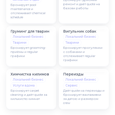
ремонт и даёт quote на
Бронирует pool
базови работы
maintenance и
отслеживает chemical
schedule
Груминг для тварин
Вигульник собак
Локальний бизнес
Локальний бизнес
Тварини
Тварини
Бронирует grooming-
Бронирует прогулянки
приёмы и regular
с собаками и
графики
отслеживает regular
графики
Химчистка килимов
Переизды
Локальний бизнес
Локальний бизнес
Услуги вдома
Сервис
Бронирует carpet
Даёт quote на переизды и
cleaning и даёт quote за
бронирует вантаживки
килькистю кимнат
за датою и размером
crew