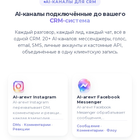
AI-КАНАЛЫ ДЛЯ CRM
AI-каналы подключённые до вашего
CRM-система
Каждый разговор, каждый лид, каждый чат, всё в
одной CRM. 20+ AI-каналов: мессенджеры, голос,
email, SMS, личные аккаунты и кастомные API,
объединённые в одну клиентскую запись.
AI-агент Instagram
AI-агент Facebook
Messenger
AI-агент Instagram
AI-агент Facebook
перехватывает DM,
Messenger обрабатывает
комментарии и реакции,
сообщения,
каждая взаемодия
комментарии и
логуется как лид в
DMs · Комментарии ·
Сообщение ·
сценарии, все
вашей CRM.
Реакции
Комментарии · Флоу
разговоры
прикрепляются к