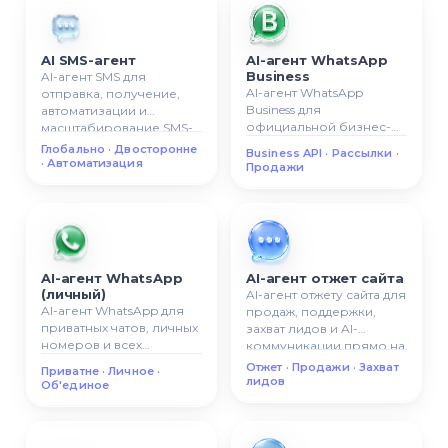
AI SMS-агент
AI-агент WhatsApp
Business
AI-агент SMS для
AI-агент WhatsApp
отправка, получение,
Business для
автоматизации и
официальной бизнес-
масштабирование SMS-
коммуникации,
коммуникации с
Глобально · Двосторонне
Business API · Рассылки ·
автоматических ответов,
клиентами.
· Автоматизация
Продажи
рассылок и сценариев
продаж.
AI-агент WhatsApp
AI-агент отжет сайта
(личный)
AI-агент отжету сайта для
AI-агент WhatsApp для
продаж, поддержки,
приватных чатов, личных
захват лидов и AI-
номеров и всех
коммуникации прямо на
разговоров в одной AI-
вашему сайте.
Отжет · Продажи · Захват
Приватне · Личное ·
системе.
лидов
Об'единое