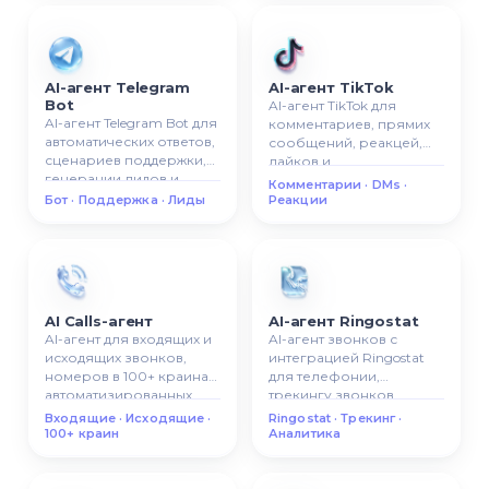
контактной карточке
CRM.
AI-агент Telegram
AI-агент TikTok
Bot
AI-агент TikTok для
AI-агент Telegram Bot для
комментариев, прямих
автоматических ответов,
сообщений, реакцей,
сценариев поддержки,
лайков и
генерации лидов и
автоматизированной
Комментарии · DMs ·
умной Telegram-
коммуникации в TikTok.
Бот · Поддержка · Лиды
Реакции
коммуникации.
AI Calls-агент
AI-агент Ringostat
AI-агент для входящих и
AI-агент звонков с
исходящих звонков,
интеграцией Ringostat
номеров в 100+ краинах,
для телефонии,
автоматизированных
трекингу звонков,
сценариев викликов.
входящих/исходящих
Входящие · Исходящие ·
Ringostat · Трекинг ·
викликов, аналитики
100+ краин
Аналитика
звонков.