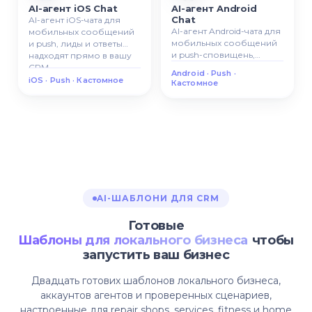
AI-агент iOS Chat
AI-агент Android
Chat
AI-агент iOS-чата для
AI-агент Android-чата для
мобильных сообщений
мобильных сообщений
и push, лиды и ответы
и push-сповищень,
надходят прямо в вашу
каждая взаемодия стает
CRM.
Android · Push ·
отстежуваним лидом в
iOS · Push · Кастомное
Кастомное
CRM.
AI-ШАБЛОНИ ДЛЯ CRM
Готовые
Шаблоны для локального бизнеса
чтобы
запустить ваш бизнес
Двадцать готових шаблонов локального бизнеса,
аккаунтов агентов и проверенных сценариев,
настроенные для repair shops, services, fitness и home