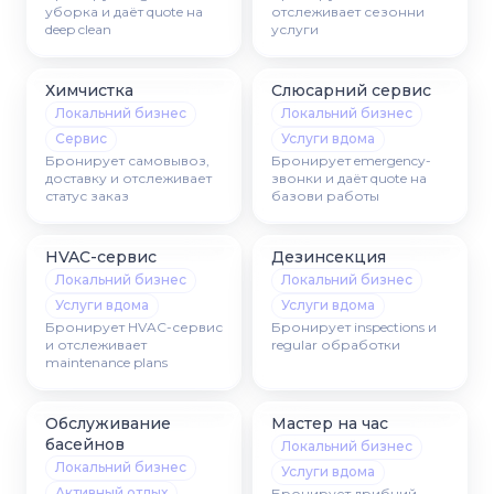
уборка и даёт quote на
отслеживает сезонни
deep clean
услуги
Химчистка
Слюсарний сервис
Локальний бизнес
Локальний бизнес
Сервис
Услуги вдома
Бронирует самовывоз,
Бронирует emergency-
доставку и отслеживает
звонки и даёт quote на
статус заказ
базови работы
HVAC-сервис
Дезинсекция
Локальний бизнес
Локальний бизнес
Услуги вдома
Услуги вдома
Бронирует HVAC-сервис
Бронирует inspections и
и отслеживает
regular обработки
maintenance plans
Обслуживание
Мастер на час
басейнов
Локальний бизнес
Локальний бизнес
Услуги вдома
Активный отдых
Бронирует дрибний