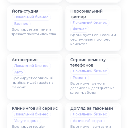
Йога-студия
Персональний
тренер
Локальний бизнес
Локальний бизнес
Велнес
Фитнес
Бронирует занятие и
трекает пакети членства
Бронирует 1-on-1 сесии и
отслеживает прогрес
клиентов
Автосервис
Сервис ремонту
телефонов
Локальний бизнес
Локальний бизнес
Авто
Ремонт
Бронирует сервисный
приёмы и даёт quote на
Бронирует ремонт
ремонт
девайсов и даёт quote на
screen-работы
Клининговий сервис
Догляд за газонами
Локальний бизнес
Локальний бизнес
Услуги вдома
Активный отдых
Бронирует regular
Бронирует lawn care и