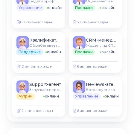
Ведёт воркфлоу CRM
Оценивает и маршрутизирует новые лиды
Управление
онлайн
Продажи
онлайн
8 активных задач
5 активных задач
Квалификатор лидов
CRM-менеджер
Обрабатывает тикети CRM и FAQ
Жоден лид CRM не охолоне
Поддержка
онлайн
Продажи
онлайн
10 активных задач
6 активных задач
Support-агент
Reviews-агент
Запускает персонализовани последовательности
Бронирует звонки, синхронизуется с CRM
Аутрич
онлайн
Управление
онлайн
12 активных задач
6 активных задач