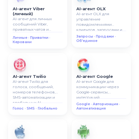
AI-агент Viber
AI-агент OLX
(личный)
AI-агент OLX для
AI-агент для личных
управление
сообщений Viber,
повидомленнями
приватных чатов и
клиентов, запросами и
управляемой AI-
продажами с OLX в
Запросы · Продажи ·
Личные · Приватни ·
коммуникации.
одной системе.
Об'единое
Керовани
AI-агент Twilio
AI-агент Google
AI-агент Twilio для
AI-агент Google для
голоса, сообщений,
коммуникации через
номеров телефонов,
Google-сервисы,
SMS-автоматизации и
интеграций,
глобальных AI-
авторизации и AI-
Google · Авторизация ·
сценариев
автоматизации бизнеса.
Голос · SMS · Глобально
Автоматизация
коммуникации.