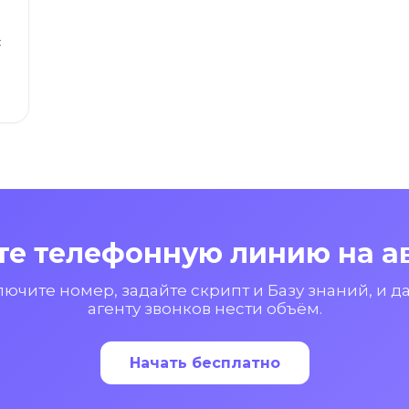
с
те телефонную линию на а
ючите номер, задайте скрипт и Базу знаний, и да
агенту звонков нести объём.
Начать бесплатно