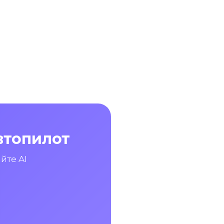
втопилот
йте AI