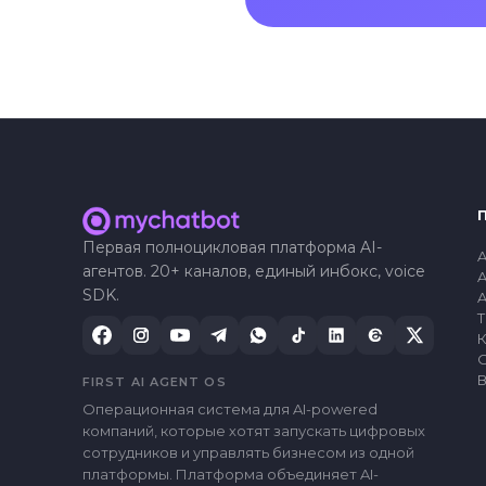
Первая полноцикловая платформа AI-
A
агентов. 20+ каналов, единый инбокс, voice
A
SDK.
A
FIRST AI AGENT OS
Операционная система для AI-powered
компаний, которые хотят запускать цифровых
сотрудников и управлять бизнесом из одной
платформы. Платформа объединяет AI-