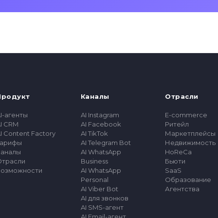
Продукт
Каналы
Отрасли
I-агенты
AI Instagram
E-commerce
I CRM
AI Facebook
Ритейл
I Content Factory
AI TikTok
Маркетплейсы
Тарифы
AI Telegram Bot
Недвижимость
Каналы
AI WhatsApp
HoReCa
Отрасли
Business
Бьюти
Возможности
AI WhatsApp
SaaS
Personal
Образование
AI Viber Bot
Агентства
AI для звонков
AI SMS-агент
AI Email-агент