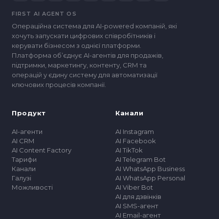
FIRST AI AGENT OS
Операційна система для AI-powered компаній, які
хочуть запускати цифрових співробітників і
керувати бізнесом з однієї платформи.
Платформа обʼєднує AI-агентів для продажів,
підтримки, маркетингу, контенту, CRM та
операцій у єдину систему для автоматизації
ключових процесів компанії.
Продукт
Канали
AI-агенти
AI Instagram
AI CRM
AI Facebook
AI Content Factory
AI TikTok
Тарифи
AI Telegram Bot
Канали
AI WhatsApp Business
Галузі
AI WhatsApp Personal
Можливості
AI Viber Bot
AI для дзвінків
AI SMS-агент
AI Email-агент