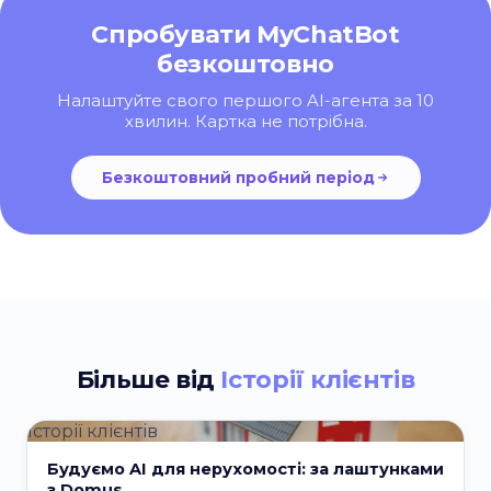
Спробувати MyChatBot
безкоштовно
Налаштуйте свого першого AI-агента за 10
хвилин. Картка не потрібна.
Безкоштовний пробний період
Більше від
Історії клієнтів
Історії клієнтів
Будуємо AI для нерухомості: за лаштунками
з Domus