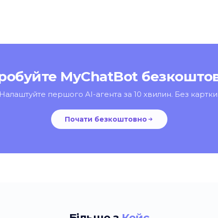
робуйте MyChatBot безкошто
Налаштуйте першого AI-агента за 10 хвилин. Без картки
Почати безкоштовно
Більше з
Кейс