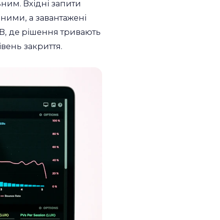
ьним. Вхідні запити
вними, а завантажені
B, де рішення тривають
івень закриття.