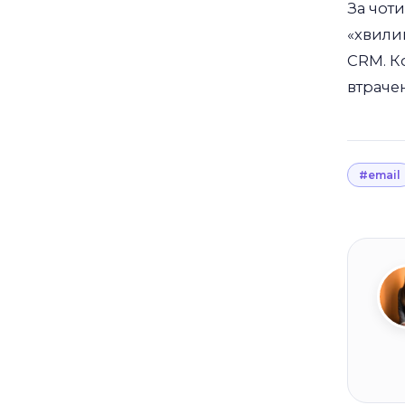
За чоти
«хвилин
CRM. Ко
втрачен
#email