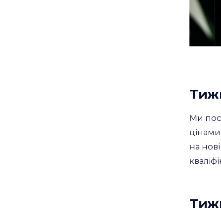
Тижн
Ми пос
цінами 
на нові
кваліфі
Тижн