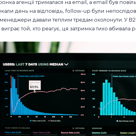
ронка агенції трималася на email, а email був повіл
екали день на відповідь, follow-up були непослідо
-менеджери давали теплим тредам охолонути. У B2
 виграє той, хто реагує, ця затримка тихо вбивала р