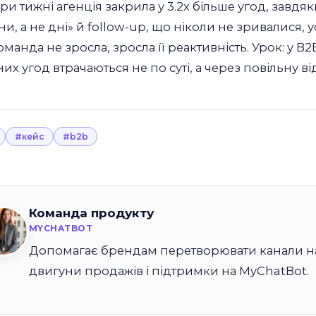
ри тижні агенція закрила у 3.2x більше угод, завдяк
и, а не дні» й follow-up, що ніколи не зривалися, 
манда не зросла, зросла її реактивність. Урок: у B2
их угод втрачаються не по суті, а через повільну ві
#кейс
#b2b
Команда продукту
MYCHATBOT
Допомагає брендам перетворювати канали на
двигуни продажів і підтримки на MyChatBot.