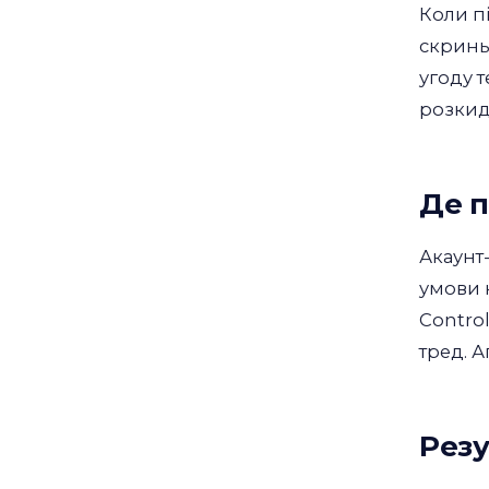
Коли п
скринь
угоду 
розкид
Де 
Акаунт
умови 
Control
тред. А
Резу