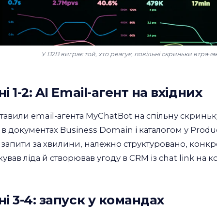
У B2B виграє той, хто реагує, повільні скриньки втрача
і 1-2: AI Email-агент на вхідних
тавили email-агента MyChatBot на спільну скриньк
в документах Business Domain і каталогом у Produc
 запити за хвилини, належно структуровано, конкре
кував ліда й створював угоду в CRM із chat link на 
і 3-4: запуск у командах