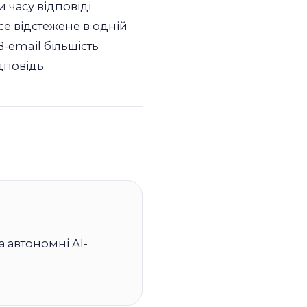
и часу відповіді
усе відстежене в одній
B-email більшість
дповідь.
 автономні AI-