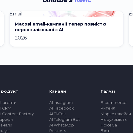
Email
E
Масові email-кампанії тепер повністю
персоналізовані з AI
2026
Продукт
Канали
Галузі
I-агенти
AI Instagram
E-commerce
I CRM
AI Facebook
Ритейл
I Content Factory
AI TikTok
Маркетплейси
Тарифи
AI Telegram Bot
Нерухомість
Канали
AI WhatsApp
HoReCa
алузі
Business
Бʼюті