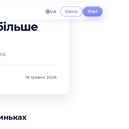
Demo
Start
UA
 більше
ся.
18 травня 2026
риньках