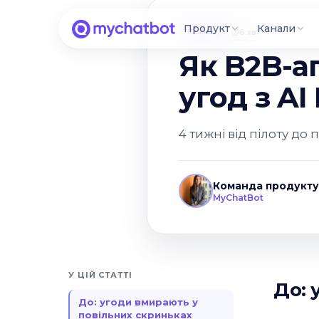
Продукт
Канали
КЕЙС
6 хв
Як B2B-аг
угод з AI
4 тижні від пілоту до 
Команда продукту
MyChatBot
У ЦІЙ СТАТТІ
До: 
До: угоди вмирають у
повільних скриньках