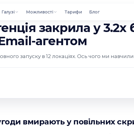
Галузі
Можливості
Тарифи
Блог
енція закрила у 3.2x
 Email-агентом
повного запуску в 12 локаціях. Ось чого ми навчили
угоди вмирають у повільних ск