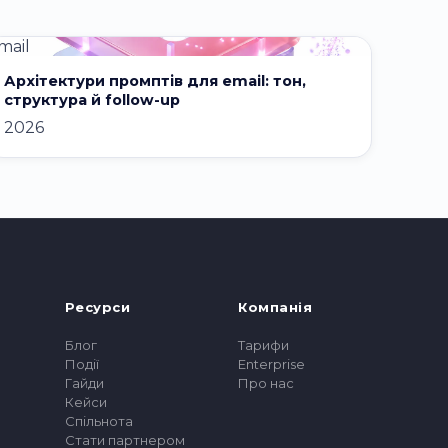
mail
Архітектури промптів для email: тон,
структура й follow-up
2026
Ресурси
Компанія
Блог
Тарифи
Події
Enterprise
Гайди
Про нас
Кейси
Спільнота
Стати партнером