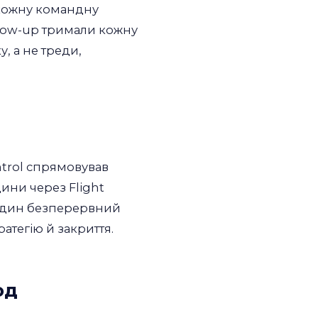
 кожну командну
llow-up тримали кожну
, а не треди,
ntrol спрямовував
ини через Flight
ав один безперервний
ратегію й закриття.
од