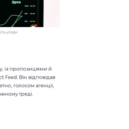
ють угоди
у, із пропозиціями й
t Feed. Він відповідав
тно, голосом агенції,
кожному треді.