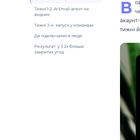
В
о
Тижні 1-2: AI Email-агент на
ч
вхідних
акаунт
Тижні 3-4: запуск у командах
тижні й
Де підключалися люди
Результат: у 3.2x більше
закритих угод