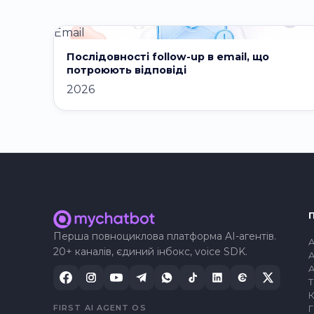
Email
Послідовності follow-up в email, що
потроюють відповіді
2026
Перша повноциклова платформа AI-агентів.
A
20+ каналів, єдиний інбокс, voice SDK.
A
A
FIRST AI AGENT OS
Г