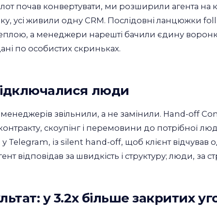
ілот почав конвертувати, ми розширили агента на
ку, усі живили одну CRM. Послідовні ланцюжки fo
теплою, а менеджери нарешті бачили єдину воронку
ані по особистих скриньках.
підключалися люди
-менеджерів звільнили, а не замінили. Hand-off Co
контракту, скоупінг і перемовини до потрібної люд
 у Telegram, із silent hand-off, щоб клієнт відчув
гент відповідав за швидкість і структуру; люди, за ст
льтат: у 3.2x більше закритих уг