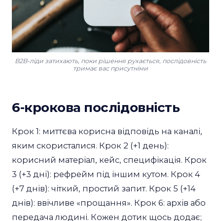
B2B-ліди затихають, поки рішення рухається, послідовність
тримає вас присутніми
6-крокова послідовність
Крок 1: миттєва корисна відповідь на каналі,
яким скористалися. Крок 2 (+1 день):
корисний матеріал, кейс, специфікація. Крок
3 (+3 дні): рефрейм під іншим кутом. Крок 4
(+7 днів): чіткий, простий запит. Крок 5 (+14
днів): ввічливе «прощання». Крок 6: архів або
передача людині. Кожен дотик щось додає;