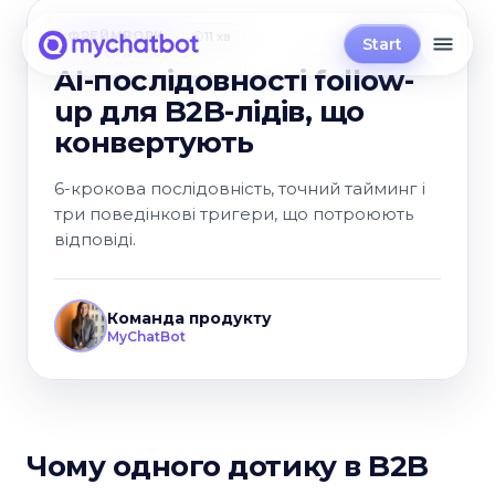
ФРЕЙМВОРК
11 хв
Start
AI-послідовності follow-
up для B2B-лідів, що
конвертують
6-крокова послідовність, точний тайминг і
три поведінкові тригери, що потроюють
відповіді.
Команда продукту
MyChatBot
Чому одного дотику в B2B