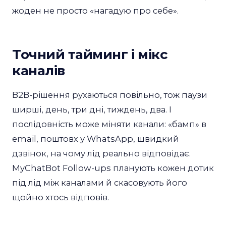
жоден не просто «нагадую про себе».
Точний тайминг і мікс
каналів
B2B-рішення рухаються повільно, тож паузи
ширші, день, три дні, тиждень, два. І
послідовність може міняти канали: «бамп» в
email, поштовх у WhatsApp, швидкий
дзвінок, на чому лід реально відповідає.
MyChatBot Follow-ups планують кожен дотик
під лід між каналами й скасовують його
щойно хтось відповів.