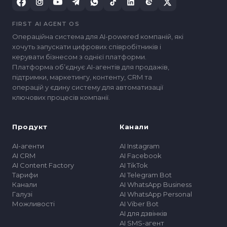
FIRST AI AGENT OS
Операційна система для AI-powered компаній, які
хочуть запускати цифрових співробітників і
керувати бізнесом з однієї платформи.
Платформа обʼєднує AI-агентів для продажів,
підтримки, маркетингу, контенту, CRM та
операцій у єдину систему для автоматизації
ключових процесів компанії.
Продукт
Канали
AI-агенти
AI Instagram
AI CRM
AI Facebook
AI Content Factory
AI TikTok
Тарифи
AI Telegram Bot
Канали
AI WhatsApp Business
Галузі
AI WhatsApp Personal
Можливості
AI Viber Bot
AI для дзвінків
AI SMS-агент