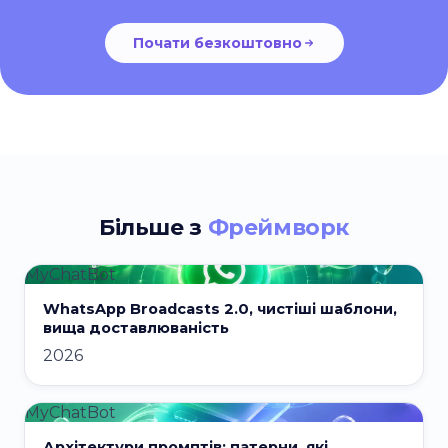
Почати безкоштовно
Більше з
Фреймворк
MyChatBot
WhatsApp Broadcasts 2.0, чистіші шаблони,
вища доставлюваність
2026
MyChatBot
Архітектури промптів: патерни, які