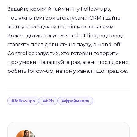
Задайте кроки й тайминг у Follow-ups,
повʼяжіть тригери зі статусами CRM і дайте
агенту виконувати під лід між каналами.
Кожен дотик логується з chat link, відповіді
ставлять послідовність на паузу, а Hand-off
Control ескалує тих, хто готовий говорити
про умови. Налаштуйте раз, агент послідовно
робить follow-up, на тому каналі, що працює.
#followups
#b2b
#фреймворк