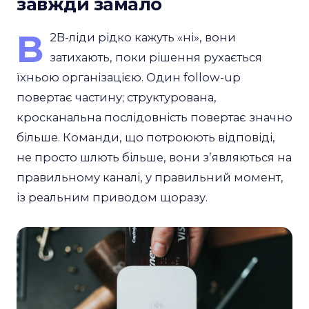
завжди замало
B
2B-ліди рідко кажуть «ні», вони
затихають, поки рішення рухається
їхньою організацією. Один follow-up
повертає частину; структурована,
кросканальна послідовність повертає значно
більше. Команди, що потроюють відповіді,
не просто шлють більше, вони зʼявляються на
правильному каналі, у правильний момент,
із реальним приводом щоразу.