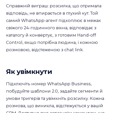
Справжній виграш: розсилка, що отримала
відповідь, не впирається в глухий кут. Той
самий WhatsApp-агент підхоплює в межах
свіжого 24-годинного вікна, відповідає з
каталогу й конвертує, з готовим Hand-off
Control, якщо потрібна людина, і кожною
розмовою, відстеженою з chat link.
Як увімкнути
Підключіть номер WhatsApp Business,
побудуйте шаблони 2.0, задайте сегменти й
умови тригерів та увімкніть розсилку. Кожна
розмова, що виникла, відстежується у вашій
CRM. Доступно вже зараз усім командам, що