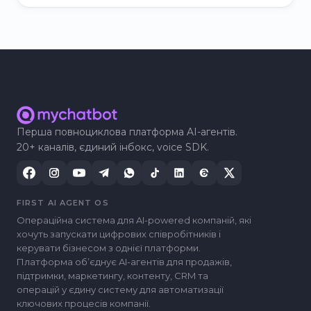
Перша повноциклова платформа AI-агентів.
20+ каналів, єдиний інбокс, voice SDK.
FIRST AI AGENT OS
Операційна система для AI-powered компаній, які
хочуть запускати цифрових співробітників і
керувати бізнесом з однієї платформи.
Платформа обʼєднує AI-агентів для продажів,
підтримки, маркетингу, контенту, CRM та
операцій у єдину систему для автоматизації
ключових процесів компанії.