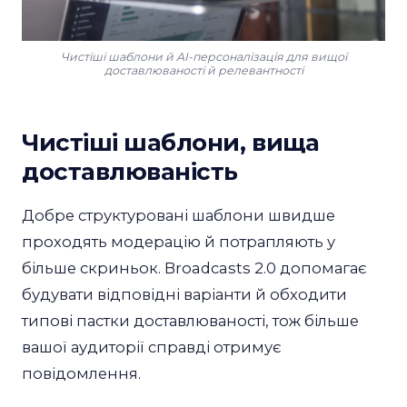
Чистіші шаблони й AI-персоналізація для вищої
доставлюваності й релевантності
Чистіші шаблони, вища
доставлюваність
Добре структуровані шаблони швидше
проходять модерацію й потрапляють у
більше скриньок. Broadcasts 2.0 допомагає
будувати відповідні варіанти й обходити
типові пастки доставлюваності, тож більше
вашої аудиторії справді отримує
повідомлення.