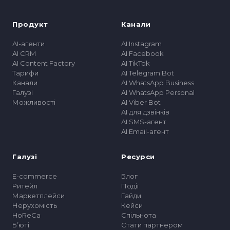
Продукт
Канали
AI-агенти
AI Instagram
AI CRM
AI Facebook
AI Content Factory
AI TikTok
Тарифи
AI Telegram Bot
Канали
AI WhatsApp Business
Галузі
AI WhatsApp Personal
Можливості
AI Viber Bot
AI для дзвінків
AI SMS-агент
AI Email-агент
Галузі
Ресурси
E-commerce
Блог
Ритейл
Події
Маркетплейси
Гайди
Нерухомість
Кейси
HoReCa
Спільнота
Бʼюті
Стати партнером