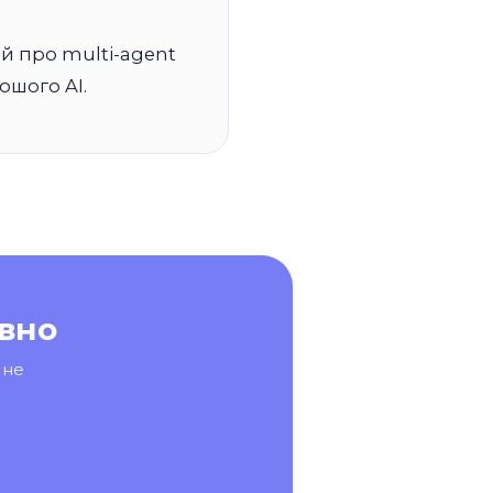
ій про multi-agent
ошого AI.
вно
 не