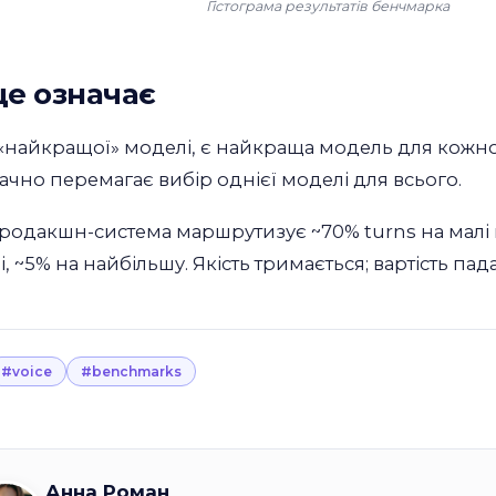
Гістограма результатів бенчмарка
е означає
«найкращої» моделі, є найкраща модель для кожног
ачно перемагає вибір однієї моделі для всього.
родакшн-система маршрутизує ~70% turns на малі 
, ~5% на найбільшу. Якість тримається; вартість пад
#voice
#benchmarks
Анна Роман