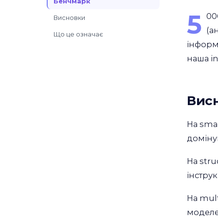
Бенчмарк
5
00
Висновки
(а
Що це означає
інформа
наша in
Вис
На smal
доміну
На stru
інструк
На mult
моделе