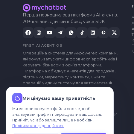
Перша повноциклова платформа AI-агентів.
A
20+ каналів, єдиний інбокс, voice SDK.
A
A
FIRST AI AGENT OS
Г
Операційна система для AI-powered компаній,
які хочуть запускати цифрових співробітників і
керувати бізнесом з однієї платформи.
Платформа обʼєднує AI-агентів для продажів,
підтримки, маркетингу, контенту, CRM та
операцій у єдину систему для автоматизації
ключових процесів компанії.
Ми цінуємо вашу приватність
Ми використовуємо файли cookie, щоб
© 2026 MyChatBot Corp · Delaware · Dover, DE 19904
аналізувати трафік і покращувати ваш досвід.
Прийміть усі або залиште лише необхідні.
Правова інформація
Конфіденційність
Умови
Політика конфіденційності
Допустиме використання