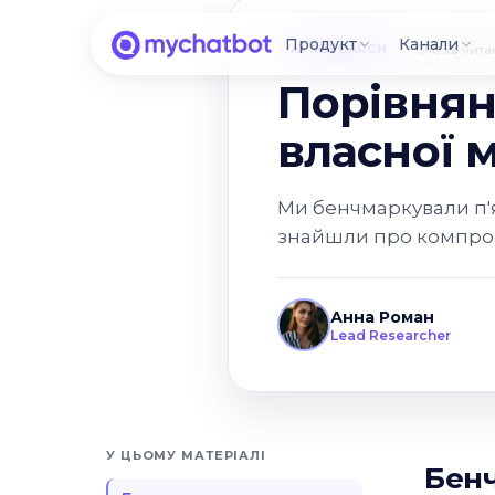
Продукт
Канали
AI RESEARCH
10 хв чит
Порівнян
власної 
Ми бенчмаркували п'я
знайшли про компроміс
Анна Роман
Lead Researcher
У ЦЬОМУ МАТЕРІАЛІ
Бен