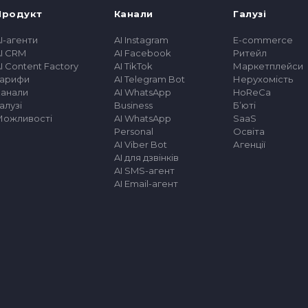
Продукт
Канали
Галузі
I-агенти
AI Instagram
E-commerce
I CRM
AI Facebook
Ритейл
I Content Factory
AI TikTok
Маркетплейси
Тарифи
AI Telegram Bot
Нерухомість
Канали
AI WhatsApp
HoReCa
алузі
Business
Бʼюті
Можливості
AI WhatsApp
SaaS
Personal
Освіта
AI Viber Bot
Агенції
AI для дзвінків
AI SMS-агент
AI Email-агент