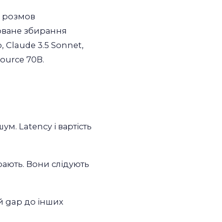
х розмов
уроване збирання
, Claude 3.5 Sonnet,
ource 70B.
шум. Latency і вартість
грають. Вони слідують
ий gap до інших