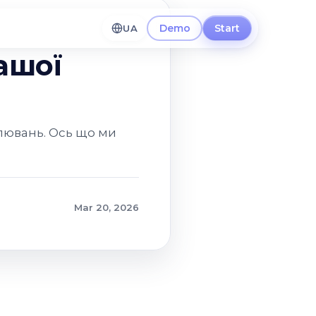
Demo
Start
UA
ашої
влювань. Ось що ми
Mar 20, 2026