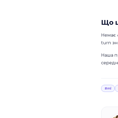
Що ц
Немає 
turn зн
Наша п
середні
#ml