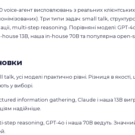
0 voice-агент висловлювань з реальних клієнтськи
нонімізованих). Три типи задач: small talk, структ
ції, multi-step reasoning. Порівняні моделі: GPT-4o
-house 13B, наша in-house 70B та популярна open-s
новки
l talk, усі моделі практично рівні. Різниця в якості, 
ють у виборі.
ctured information gathering, Claude і наша 13B ви
ціям надійніше.
i-step reasoning, GPT-4o і наша 70B ведуть. Значн
й.