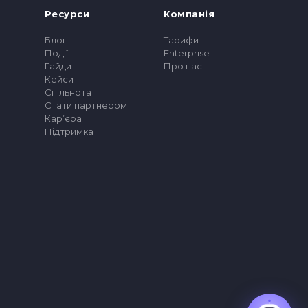
Ресурси
Компанія
Блог
Тарифи
Події
Enterprise
Гайди
Про нас
Кейси
Спільнота
Стати партнером
Карʼєра
Підтримка
Погоджуюсь, що мої дані можуть
оброблятися для звʼязку зі мною.