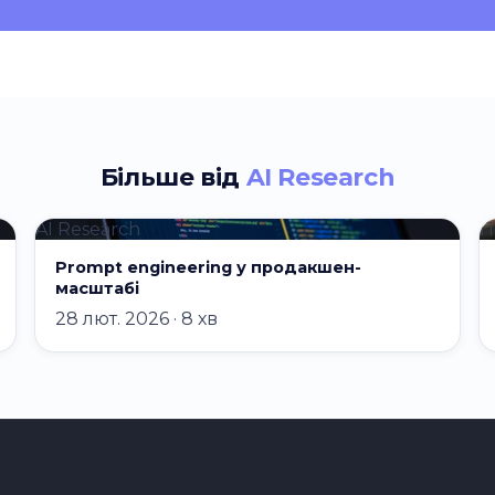
Більше від
AI Research
AI Research
П
Prompt engineering у продакшен-
масштабі
28 лют. 2026 · 8 хв