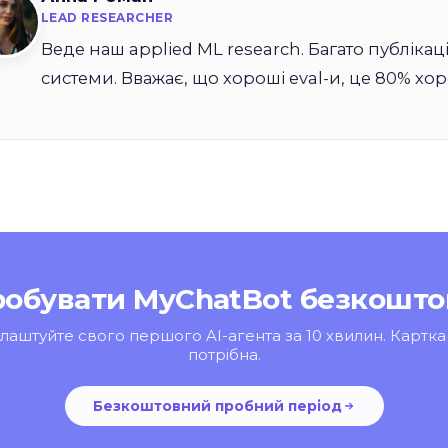
LEAD RESEARCHER
Веде наш applied ML research. Багато публікац
системи. Вважає, що хороші eval-и, це 80% хор
робувати MyChatBot безкошто
лаштуйте свого першого AI-агента за 10 хвилин. Картка
потрібна.
Безкоштовний пробний період