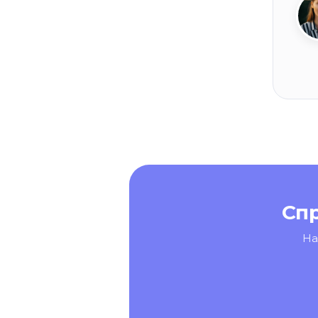
Сп
На