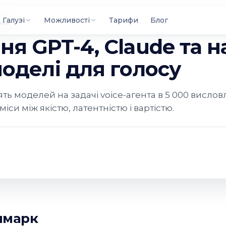
Галузі
Можливості
Тарифи
Блог
ання
ня GPT-4, Claude та н
моделі для голосу
ть моделей на задачі voice-агента в 5 000 висло
и між якістю, латентністю і вартістю.
чмарк