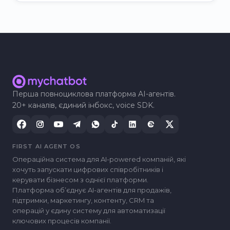
Перша повноциклова платформа AI-агентів.
20+ каналів, єдиний інбокс, voice SDK.
FIRST AI AGENT OS
Операційна система для AI-powered компаній, які
хочуть запускати цифрових співробітників і
керувати бізнесом з однієї платформи.
Платформа обʼєднує AI-агентів для продажів,
підтримки, маркетингу, контенту, CRM та
операцій у єдину систему для автоматизації
ключових процесів компанії.