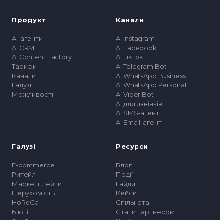
Продукт
Канали
AI-агенти
AI Instagram
AI CRM
AI Facebook
AI Content Factory
AI TikTok
Тарифи
AI Telegram Bot
Канали
AI WhatsApp Business
Галузі
AI WhatsApp Personal
Можливості
AI Viber Bot
AI для дзвінків
AI SMS-агент
AI Email-агент
Галузі
Ресурси
E-commerce
Блог
Ритейл
Події
Маркетплейси
Гайди
Нерухомість
Кейси
HoReCa
Спільнота
Бʼюті
Стати партнером