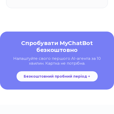
Спробувати MyChatBot
безкоштовно
Налаштуйте свого першого AI-агента за 10
хвилин. Картка не потрібна.
Безкоштовний пробний період