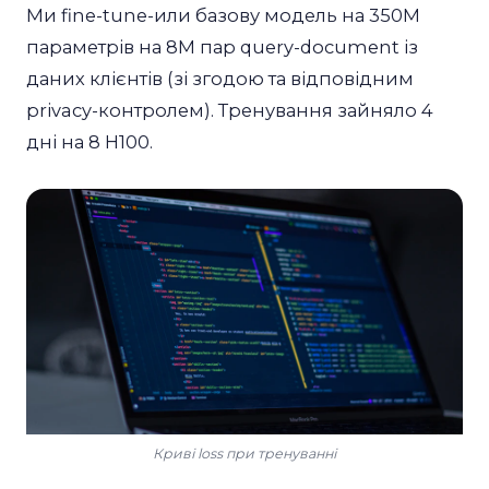
Ми fine-tune-или базову модель на 350M
параметрів на 8M пар query-document із
даних клієнтів (зі згодою та відповідним
privacy-контролем). Тренування зайняло 4
дні на 8 H100.
Криві loss при тренуванні