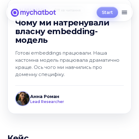
AI RESEARCH
11 хв читання
Start
Чому ми натренували
власну embedding-
модель
Готові embeddings працювали. Наша
кастомна модель працювала драматично
краще. Ось чого ми навчились про
доменну специфіку.
Анна Роман
Lead Researcher
Кейс