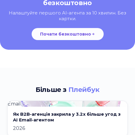
безкоштовно
Налаштуйте першого AI-агента за 10 хвилин. Без
картки.
Почати безкоштовно
Більше з
Плейбук
Email
Як B2B-агенція закрила у 3.2x більше угод з
AI Email-агентом
2026