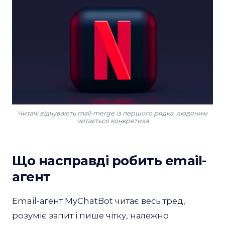
Читачі відчувають mail-merge із першого рядка, людяним
читається конкретика
Що насправді робить email-
агент
Email-агент MyChatBot читає весь тред,
розуміє запит і пише чітку, належно