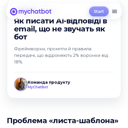
ПЛЕЙБУК
8 хв
Start
Як писати AI-відповіді в
email, що не звучать як
бот
Фреймворки, промпти й правила
передачі, що відрізняють 2% воронки від
18%.
Команда продукту
MyChatBot
Проблема «листа-шаблона»