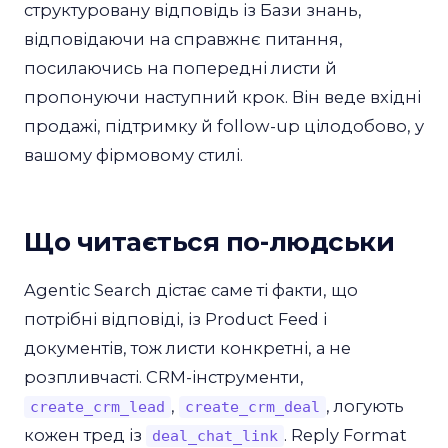
структуровану відповідь із Бази знань,
відповідаючи на справжнє питання,
посилаючись на попередні листи й
пропонуючи наступний крок. Він веде вхідні
продажі, підтримку й follow-up цілодобово, у
вашому фірмовому стилі.
Що читається по-людськи
Agentic Search дістає саме ті факти, що
потрібні відповіді, із Product Feed і
документів, тож листи конкретні, а не
розпливчасті. CRM-інструменти,
,
, логують
create_crm_lead
create_crm_deal
кожен тред із
. Reply Format
deal_chat_link