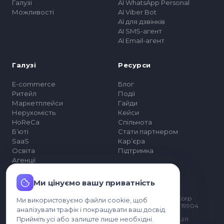
Галузі
AI WhatsApp Personal
Можливості
AI Viber Bot
AI для дзвінків
AI SMS-агент
AI Email-агент
Галузі
Ресурси
E-commerce
Блог
Ритейл
Події
Маркетплейси
Гайди
Нерухомість
Кейси
HoReCa
Спільнота
Бʼюті
Стати партнером
SaaS
Карʼєра
Освіта
Підтримка
Агенції
Ми цінуємо вашу приватність
Погоджуюсь, що мої дані можуть
Компанія
оброблятися для звʼязку зі мною.
© 2026 MyChatBot Corp ·
Ми використовуємо файли cookie, щоб
Тарифи
Delaware · Dover, DE 19904
аналізувати трафік і покращувати ваш досвід.
Enterprise
Правова інформація
Прийміть усі або залиште лише необхідні.
Про нас