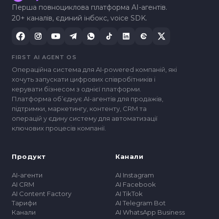
Перша повноциклова платформа AI-агентів.
20+ каналів, єдиний інбокс, voice SDK.
FIRST AI AGENT OS
Операційна система для AI-powered компаній, які
хочуть запускати цифрових співробітників і
керувати бізнесом з однієї платформи.
Платформа обʼєднує AI-агентів для продажів,
підтримки, маркетингу, контенту, CRM та
операцій у єдину систему для автоматизації
ключових процесів компанії.
Продукт
Канали
AI-агенти
AI Instagram
AI CRM
AI Facebook
AI Content Factory
AI TikTok
Тарифи
AI Telegram Bot
Канали
AI WhatsApp Business