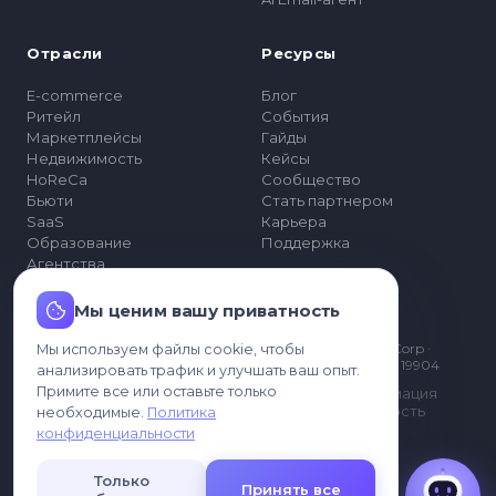
Отрасли
Ресурсы
E-commerce
Блог
Ритейл
События
Маркетплейсы
Гайды
Недвижимость
Кейсы
HoReCa
Сообщество
Бьюти
Стать партнером
SaaS
Карьера
Образование
Поддержка
Агентства
Мы ценим вашу приватность
Компания
© 2026 MyChatBot Corp ·
Мы используем файлы cookie, чтобы
Согласен, что мои данные могут
Тарифы
Delaware · Dover, DE 19904
обрабатываться для связи со мной.
анализировать трафик и улучшать ваш опыт.
Enterprise
Примите все или оставьте только
Правовая информация
О нас
Конфиденциальность
необходимые.
Политика
Условия
конфиденциальности
Допустимое
использование
Только
Принять все