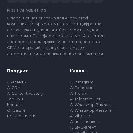
FIRST AI AGENT OS
Операционная система для AI-powered
компаний, которые хотят запускать цифровых
сотрудников и управлять бизнесом из одной
платформы. Платформа объединяет AI-агентов
для продаж, поддержки, маркетинга, контента,
CRM и операций в единую систему для
автоматизации ключевых процессов компании.
Продукт
Каналы
AI-агенты
AI Instagram
AI CRM
AI Facebook
AI Content Factory
AI TikTok
Тарифы
AI Telegram Bot
Каналы
AI WhatsApp Business
Отрасли
AI WhatsApp Personal
Возможности
AI Viber Bot
AI для звонков
AI SMS-агент
AI Email-агент