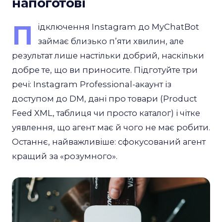
напоготові
П
ідключення Instagram до MyChatBot
займає близько пʼяти хвилин, але
результат лише настільки добрий, наскільки
добре те, що ви приносите. Підготуйте три
речі: Instagram Professional-акаунт із
доступом до DM, дані про товари (Product
Feed XML, таблиця чи просто каталог) і чітке
уявлення, що агент має й чого не має робити.
Останнє, найважливіше: сфокусований агент
кращий за «розумного».