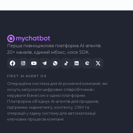
Перша повноциклова платформа AI-агентів.
20+ каналів, єдиний інбокс, voice SDK.
FIRST AI AGENT OS
Операційна система для AI-powered компаній, які
хочуть запускати цифрових співробітників і
керувати бізнесом з однієї платформи.
Платформа обʼєднує AI-агентів для продажів,
підтримки, маркетингу, контенту, CRM та
операцій у єдину систему для автоматизації
ключових процесів компанії.