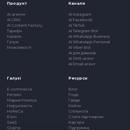
Продукт
Канали
AI-агенти
AI Instagram
AI CRM
AI Facebook
AI Content Factory
AI TikTok
Тарифи
AI Telegram Bot
Канали
AI WhatsApp Business
Галузі
AI WhatsApp Personal
Можливості
AI Viber Bot
AI для дзвінків
AI SMS-агент
AI Email-агент
Галузі
Ресурси
E-commerce
Блог
Ритейл
Події
Маркетплейси
Гайди
Нерухомість
Кейси
HoReCa
Спільнота
Бʼюті
Стати партнером
SaaS
Карʼєра
Освіта
Підтримка