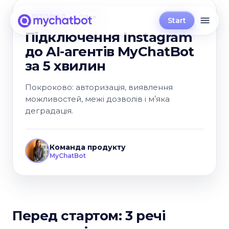
ТУТОРІАЛ
9 хв
Start
Підключення Instagram
до AI-агентів MyChatBot
за 5 хвилин
Покроково: авторизація, виявлення
можливостей, межі дозволів і мʼяка
деградація.
Команда продукту
MyChatBot
Перед стартом: 3 речі