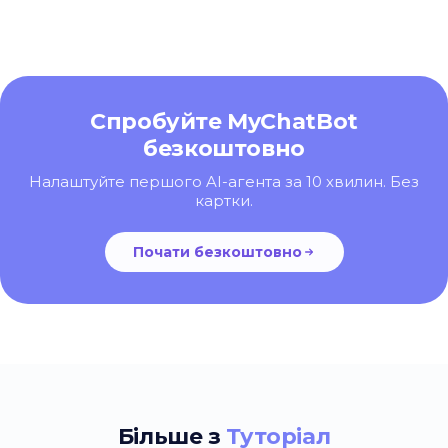
Спробуйте MyChatBot
безкоштовно
Налаштуйте першого AI-агента за 10 хвилин. Без
картки.
Почати безкоштовно
Більше з
Туторіал