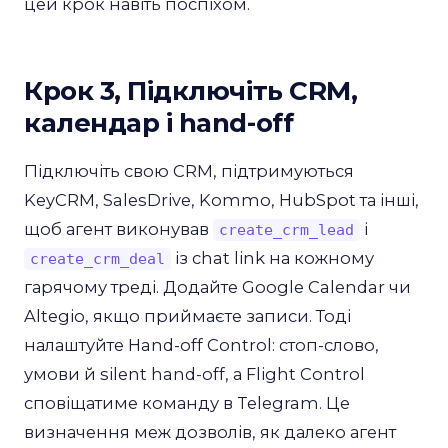
цей крок навіть поспіхом.
Крок 3, Підключіть CRM,
календар і hand-off
Підключіть свою CRM, підтримуються
KeyCRM, SalesDrive, Kommo, HubSpot та інші,
щоб агент виконував
і
create_crm_lead
із chat link на кожному
create_crm_deal
гарячому треді. Додайте Google Calendar чи
Altegio, якщо приймаєте записи. Тоді
налаштуйте Hand-off Control: стоп-слово,
умови й silent hand-off, а Flight Control
сповіщатиме команду в Telegram. Це
визначення меж дозволів, як далеко агент