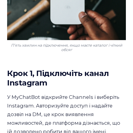
Пʼять хвилин на підключення, якщо маєте каталог і чіткий
обсяг
Крок 1, Підключіть канал
Instagram
У MyChatBot відкрийте Channels і виберіть
Instagram. Авторизуйте доступ і надайте
дозвіл на DM, це крок виявлення
можливостей, де платформа дізнається, що
їй дозволено робити від вашого імені.