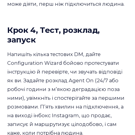
може діяти, перш ніж підключиться людина.
Крок 4, Тест, розклад,
запуск
Напишіть кілька тестових DM, дайте
Configuration Wizard бойово протестувати
інструкцію й перевірте, чи звучать відповіді
як ви. Задайте розклад Agent On (24/7 або
робочі години з мʼякою деградацією поза
ними), увімкніть і спостерігайте за першими
розмовами. Пʼять хвилин на підключення, а
на виході інбокс Instagram, що продає,
записує й маршрутизує цілодобово, і сам
каже, коли потрібна людина.