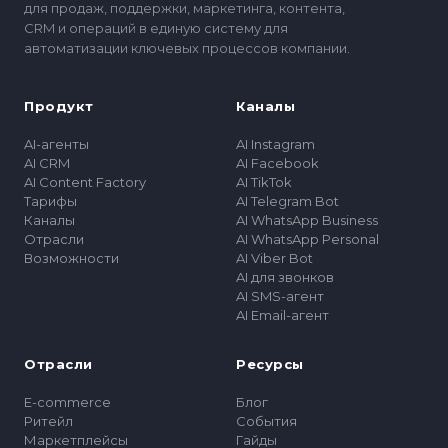
для продаж, поддержки, маркетинга, контента,
CRM и операций в единую систему для
автоматизации ключевых процессов компании.
Продукт
Каналы
AI-агенты
AI Instagram
AI CRM
AI Facebook
AI Content Factory
AI TikTok
Тарифы
AI Telegram Bot
Каналы
AI WhatsApp Business
Отрасли
AI WhatsApp Personal
Возможности
AI Viber Bot
AI для звонков
AI SMS-агент
AI Email-агент
Отрасли
Ресурсы
E-commerce
Блог
Ритейл
События
Маркетплейсы
Гайды