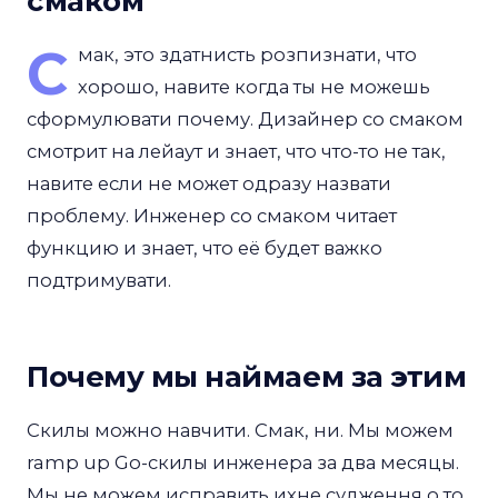
смаком
С
мак, это здатнисть розпизнати, что
хорошо, навите когда ты не можешь
сформулювати почему. Дизайнер со смаком
смотрит на лейаут и знает, что что-то не так,
навите если не может одразу назвати
проблему. Инженер со смаком читает
функцию и знает, что её будет важко
подтримувати.
Почему мы наймаем за этим
Скилы можно навчити. Смак, ни. Мы можем
ramp up Go-скилы инженера за два месяцы.
Мы не можем исправить ихне судження о то,